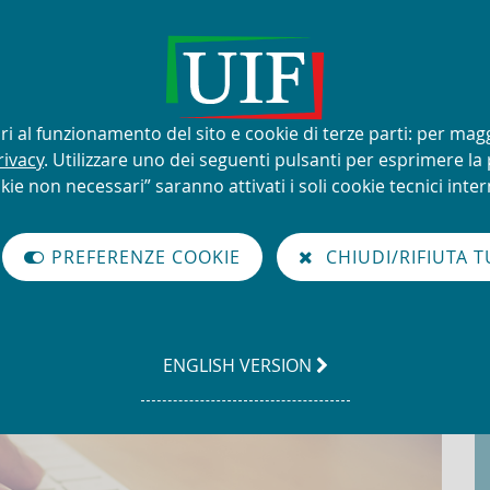
lizzo improprio del nome e del
sari al funzionamento del sito e cookie di terze parti: per mag
rivacy
. Utilizzare uno dei seguenti pulsanti per esprimere la p
kie non necessari” saranno attivati i soli cookie tecnici intern
à di Informazione Finanziaria per l'Italia
PREFERENZE COOKIE
CHIUDI/RIFIUTA T
GO
ENGLISH VERSION
TO