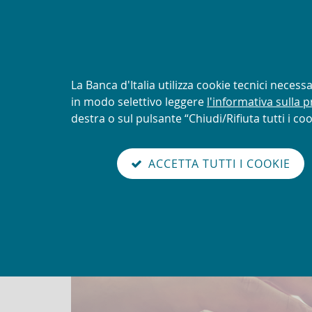
AVVISO
Tentativi di truffa con uti
logo della UIF
Informativa
La Banca d'Italia utilizza cookie tecnici neces
sui
in modo selettivo leggere
l'informativa sulla p
Torna
cookie:
destra o sul pulsante “Chiudi/Rifiuta tutti i coo
Unit
alla
home
sei qui:
Home
Newsletter
abilita
page
ACCETTA TUTTI I COOKIE
modo
Newsletter
lettura
Go
Cerca
to
nel
the
sito
english
version