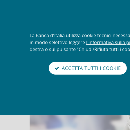
AVVISO
Tentativi di truffa con uti
logo della UIF
Informativa
La Banca d'Italia utilizza cookie tecnici neces
sui
in modo selettivo leggere
l'informativa sulla p
Torna
cookie:
destra o sul pulsante “Chiudi/Rifiuta tutti i coo
Unit
alla
home
sei qui:
Home
Comunicati
abilita
page
ACCETTA TUTTI I COOKIE
modo
Comunicati
lettura
Go
Cerca
to
nel
the
sito
english
version