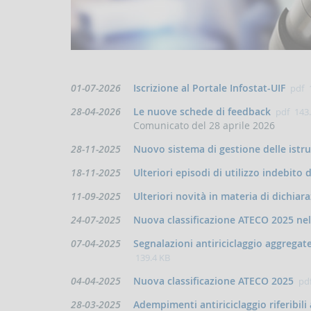
Data
01-07-2026
Iscrizione al Portale Infostat-UIF
pdf
di
Data
28-04-2026
Le nuove schede di feedback
pdf
143
pubblicazione:
di
Comunicato del 28 aprile 2026
pubblicazione:
Data
28-11-2025
Nuovo sistema di gestione delle istr
di
Data
18-11-2025
Ulteriori episodi di utilizzo indebito 
pubblicazione:
di
Data
11-09-2025
Ulteriori novità in materia di dichiar
pubblicazione:
di
Data
24-07-2025
Nuova classificazione ATECO 2025 nell
pubblicazione:
di
Data
07-04-2025
Segnalazioni antiriciclaggio aggregate 
pubblicazione:
di
139.4 KB
pubblicazione:
Data
04-04-2025
Nuova classificazione ATECO 2025
pd
di
Data
28-03-2025
Adempimenti antiriciclaggio riferibili 
pubblicazione: