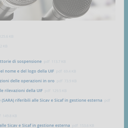
125.6 KB
.2 KB
uttorie di sospensione
pdf
113.7 KB
del nome e del logo della UIF
pdf
69.4 KB
azioni delle operazioni in oro
pdf
73.9 KB
e rilevazioni della UIF
pdf
129.5 KB
(SARA) riferibili alle Sicav e Sicaf in gestione esterna
pdf
f
149.8 KB
alle Sicav e Sicaf in gestione esterna
pdf
153.6 KB