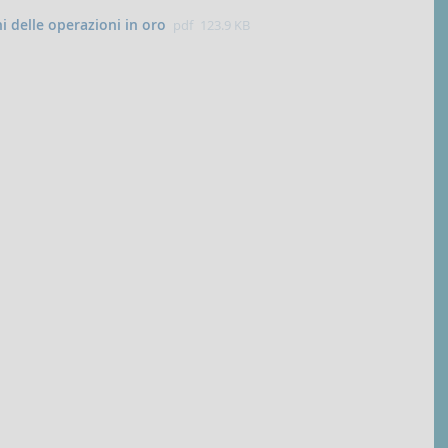
i delle operazioni in oro
pdf
123.9 KB