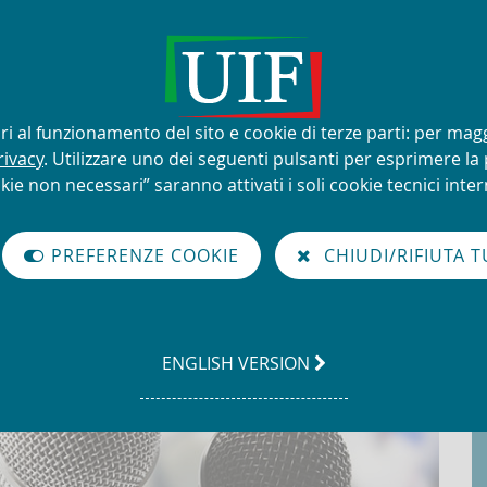
lizzo improprio del nome e del
sari al funzionamento del sito e cookie di terze parti: per mag
rivacy
. Utilizzare uno dei seguenti pulsanti per esprimere la p
kie non necessari” saranno attivati i soli cookie tecnici intern
à di Informazione Finanziaria per l'Italia
PREFERENZE COOKIE
CHIUDI/RIFIUTA T
GO
ENGLISH VERSION
TO