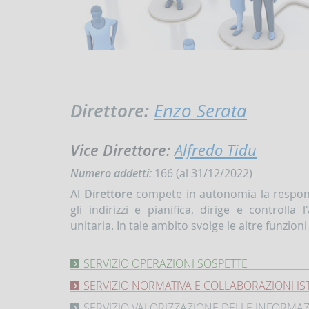
Direttore:
Enzo Serata
Vice Direttore:
Alfredo Tidu
Numero addetti:
166 (al 31/12/2022)
Al
Direttore
compete in autonomia la responsab
gli indirizzi e pianifica, dirige e controll
unitaria. In tale ambito svolge le altre funzioni
SERVIZIO OPERAZIONI SOSPETTE
Svolge
SERVIZIO NORMATIVA E COLLABORAZIONI IS
i
Cura
compiti
SERVIZIO VALORIZZAZIONE DELLE INFORMA