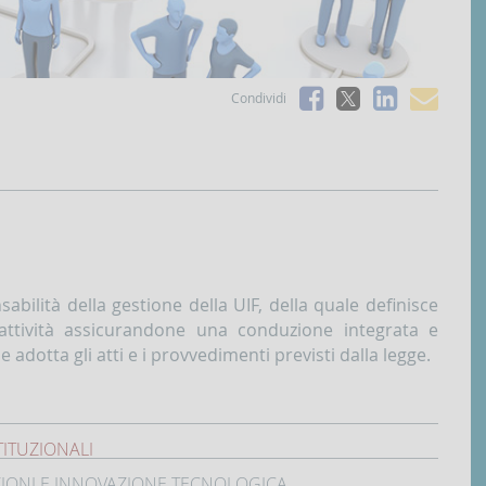
Facebook
Linked
e-
Condividi
X
mai
ilità della gestione della UIF, della quale definisce
a l'attività assicurandone una conduzione integrata e
 e adotta gli atti e i provvedimenti previsti dalla legge.
TITUZIONALI
ZIONI E INNOVAZIONE TECNOLOGICA