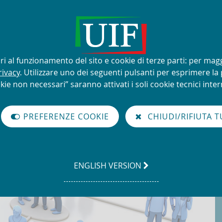
lizzo improprio del nome e del
sari al funzionamento del sito e cookie di terze parti: per mag
rivacy
. Utilizzare uno dei seguenti pulsanti per esprimere la p
kie non necessari” saranno attivati i soli cookie tecnici intern
à di Informazione Finanziaria per l'Italia
PREFERENZE COOKIE
CHIUDI/RIFIUTA T
GO
ENGLISH VERSION
TO