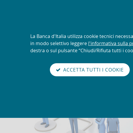
AVVISO
Tentativi di truffa con uti
logo della UIF
Informativa
La Banca d'Italia utilizza cookie tecnici neces
sui
in modo selettivo leggere
l'informativa sulla p
Torna
cookie:
destra o sul pulsante “Chiudi/Rifiuta tutti i coo
Unit
alla
home
sei qui:
Home
Organigramma UIF
abilita
page
ACCETTA TUTTI I COOKIE
modo
Organigramma UIF
lettura
Go
Cerca
to
nel
the
sito
english
version