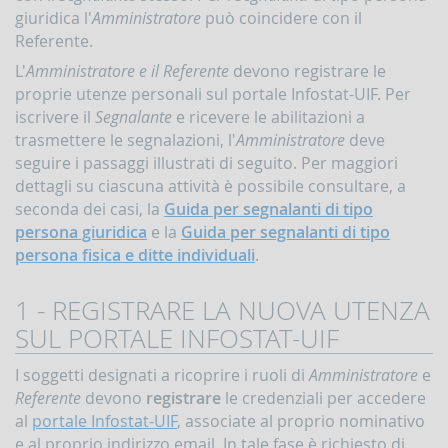
la
giuridica l'
Amministratore
può coincidere con il
gestione
Referente.
delle
comunicazioni
L'
Amministratore e il Referente
devono registrare le
rivolte
proprie utenze personali sul portale Infostat-UIF. Per
alla
UIF
iscrivere il
Segnalante
e ricevere le abilitazioni a
trasmettere le segnalazioni, l'
Amministratore
deve
DEMPIMENTI
seguire i passaggi illustrati di seguito. Per maggiori
EGLI
dettagli su ciascuna attività è possibile consultare, a
PERATORI
seconda dei casi, la
Guida per segnalanti di tipo
Segnalazioni
persona giuridica
e la
Guida per segnalanti di tipo
operazioni
sospette
persona fisica e ditte individuali
.
(SOS)
Sospensione
1 - REGISTRARE LA NUOVA UTENZA
operazioni
SUL PORTALE INFOSTAT-UIF
sospette
Segnalazioni
I soggetti designati a ricoprire i ruoli di
Amministratore
e
AntiRiciclaggio
Referente
devono
registrare
le credenziali per accedere
Aggregate
al
portale Infostat-UIF
, associate al proprio nominativo
(SARA)
e al proprio indirizzo email. In tale fase è richiesto di