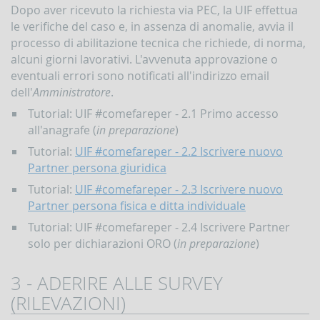
Dopo aver ricevuto la richiesta via PEC, la UIF effettua
d'Italia
in
le verifiche del caso e, in assenza di anomalie, avvia il
materia
processo di abilitazione tecnica che richiede, di norma,
di
alcuni giorni lavorativi. L'avvenuta approvazione o
antiriciclaggio
eventuali errori sono notificati all'indirizzo email
Comunicati
dell'
Amministratore
.
Novità
Tutorial: UIF #comefareper - 2.1 Primo accesso
all'anagrafe (
in preparazione
)
PPROFONDIMENTI
Tutorial:
UIF #comefareper - 2.2 Iscrivere nuovo
Il
finanziamento
Partner persona giuridica
del
Tutorial:
UIF #comefareper - 2.3 Iscrivere nuovo
terrorismo
Partner persona fisica e ditta individuale
Tutorial: UIF #comefareper - 2.4 Iscrivere Partner
solo per dichiarazioni ORO (
in preparazione
)
3 - ADERIRE ALLE SURVEY
(RILEVAZIONI)