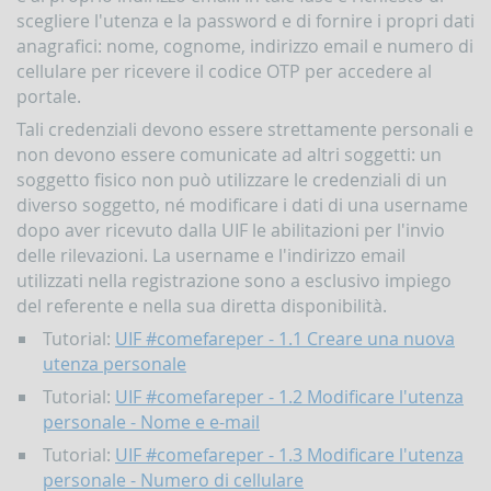
Comunicazioni
scegliere l'utenza e la password e di fornire i propri dati
oggettive
anagrafici: nome, cognome, indirizzo email e numero di
(OGG)
cellulare per ricevere il codice OTP per accedere al
Dichiarazioni
portale.
operazioni
in
Tali credenziali devono essere strettamente personali e
oro
non devono essere comunicate ad altri soggetti: un
(ORO)
soggetto fisico non può utilizzare le credenziali di un
Comunicazioni
diverso soggetto, né modificare i dati di una username
sanzioni
dopo aver ricevuto dalla UIF le abilitazioni per l'invio
finanziarie
delle rilevazioni. La username e l'indirizzo email
Comunicazioni
utilizzati nella registrazione sono a esclusivo impiego
Russia
e
del referente e nella sua diretta disponibilità.
Bielorussia
Tutorial:
UIF #comefareper - 1.1 Creare una nuova
(DEPRU,
utenza personale
TRU,
RUS,
Tutorial:
UIF #comefareper - 1.2 Modificare l'utenza
CBR)
personale - Nome e e-mail
ORTALE
Tutorial:
UIF #comefareper - 1.3 Modificare l'utenza
NFOSTAT-
personale - Numero di cellulare
F