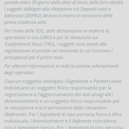
portale entro 30 giorni dalla data di inizio della loro attività.
Contrasto
I soggetti obbligati alla rilevazione sui Depositi russi e
all'attività
dei
bielorussi (DEPRU) devono iscriversi in occasione della
Paesi
prima scadenza utile.
che
Per l'invio delle SOS, delle dichiarazioni in materia di
minacciano
la
operazioni in oro (ORO) e per la rilevazione sui
pace
Trasferimenti Russi (TRU), i soggetti sono tenuti alla
e
registrazione al portale nel momento in cui ricorrono i
la
sicurezza
presupposti per il primo invio.
internazionale
Per ulteriori informazioni si veda la sezione adempimenti
Indicatori,
degli operatori.
schemi
Ciascun soggetto obbligato (
Segnalante
o
Partner
) deve
e
comunicazioni
individuare un soggetto fisico responsabile per la
inerenti
registrazione e l'aggiornamento dei dati anagrafici
a
(
Amministratore
) e un soggetto fisico responsabile per
profili
di
la valutazione e la trasmissione delle rilevazioni
anomalia
(
Referente
). Per i
Segnalanti
di tipo persona fisica e ditta
individuale, l'
Amministratore
e il
Referente
coincidono
Criteri
per
con il
Segnalante
stesso. Per i
Segnalanti
di tipo persona