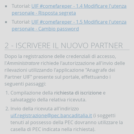
Tutorial:
UIF #comefareper - 1.4 Modificare l'utenza
Accesso
al
personale - Risposta segreta
portale
Tutorial:
UIF #comefareper - 1.5 Modificare l'utenza
Infostat-
UIF
personale - Cambio password
istruzioni
e
2 - ISCRIVERE IL NUOVO PARTNER
tutorial
UBBLICAZIONI
Dopo la registrazione delle credenziali di accesso,
l'
Amministratore
richiede l'autorizzazione all'invio delle
Rapporto
annuale
rilevazioni utilizzando l'applicazione "Anagrafe dei
Partner UIF" presente sul portale, effettuando i
Quaderni
seguenti passaggi:
dell'antiriciclaggio
Compilazione della
richiesta di iscrizione
e
Newsletter
salvataggio della relativa ricevuta.
Interventi
del
Invio della ricevuta all'indirizzo
Direttore
uif.registrazione@pec.bancaditalia.it
(i soggetti
Interventi
tenuti al possesso della PEC dovranno utilizzare la
della
casella di PEC indicata nella richiesta).
Banca