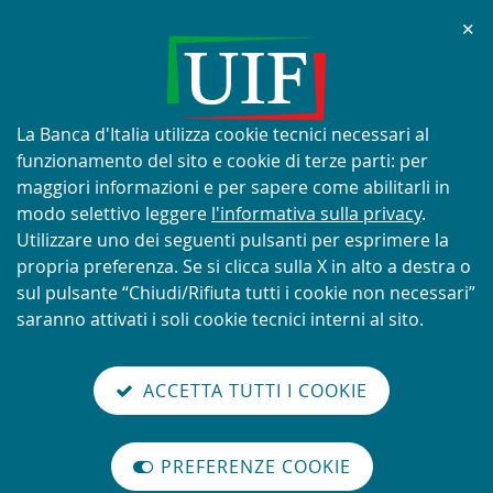
Chi
✕
AVVISO
Tentativi di truffa con utilizzo
improprio del nome e del logo
Informativa
La Banca d'Italia utilizza cookie tecnici necessari al
della UIF
sui
funzionamento del sito e cookie di terze parti: per
cookie:
maggiori informazioni e per sapere come abilitarli in
modo selettivo leggere
l'informativa sulla privacy
.
Utilizzare uno dei seguenti pulsanti per esprimere la
propria preferenza. Se si clicca sulla X in alto a destra o
SCOPRI DI PIÙ
sul pulsante “Chiudi/Rifiuta tutti i cookie non necessari”
saranno attivati i soli cookie tecnici interni al sito.
Torna
Cerca
V
glish
en
alla
ACCETTA TUTTI I COOKIE
ISTEMA
version
nel
il
home
NTIRICICLAGGIO
sei qui:
Home
Accesso al portale Infostat-UIF istruzioni e tutorial
abilita
TALIANO
page
sito
m
modo
Accesso al portale Infostat-UIF
PREFERENZE COOKIE
Organizzazione
lettura
internazionale