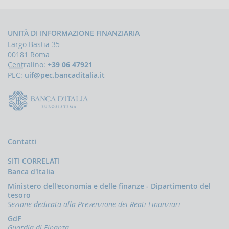
la
gestione
delle
comunicazioni
UNITÀ DI INFORMAZIONE FINANZIARIA
rivolte
Largo Bastia 35
alla
00181 Roma
UIF
Centralino
:
+39 06 47921
PEC
:
uif@pec.bancaditalia.it
DEMPIMENTI
EGLI
PERATORI
Segnalazioni
operazioni
sospette
(SOS)
Contatti
Sospensione
SITI CORRELATI
operazioni
Banca d'Italia
sospette
Ministero dell'economia e delle finanze - Dipartimento del
Segnalazioni
tesoro
AntiRiciclaggio
Sezione dedicata alla Prevenzione dei Reati Finanziari
Aggregate
(SARA)
GdF
Guardia di Finanza