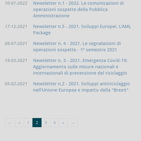
Data
10-01-2022
Newsletter n.1 - 2022. Le comunicazioni di
Contrasto
pubblicazione:
operazioni sospette della Pubblica
all'attività
Amministrazione
dei
Paesi
Data
17-12-2021
Newsletter n.5 - 2021. Sviluppi Europei. L'AML
che
pubblicazione:
Package
minacciano
la
Data
09-07-2021
Newsletter n. 4 - 2021. Le segnalazioni di
pace
pubblicazione:
operazioni sospette - 1° semestre 2021
e
la
Data
19-03-2021
Newsletter n. 3 - 2021. Emergenza Covid-19:
sicurezza
pubblicazione:
Aggiornamento sulle misure nazionali e
internazionale
internazionali di prevenzione del riciclaggio
Indicatori,
schemi
Data
05-02-2021
Newsletter n.2 - 2021. Sviluppi antiriciclaggio
e
pubblicazione:
nell'Unione Europea e impatto della "Brexit"
comunicazioni
inerenti
a
profili
di
anomalia
←
«
1
2
3
4
»
→
Criteri
per