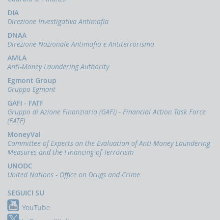
Comunicazioni
oggettive
DIA
(OGG)
Direzione Investigativa Antimafia
Dichiarazioni
DNAA
operazioni
Direzione Nazionale Antimafia e Antiterrorismo
in
AMLA
oro
Anti-Money Laundering Authority
(ORO)
Egmont Group
Comunicazioni
Gruppo Egmont
sanzioni
GAFI - FATF
finanziarie
Gruppo di Azione Finanziaria (GAFI) - Financial Action Task Force
Comunicazioni
(FATF)
Russia
MoneyVal
e
Committee of Experts on the Evaluation of Anti-Money Laundering
Bielorussia
Measures and the Financing of Terrorism
(DEPRU,
TRU,
UNODC
RUS,
United Nations - Office on Drugs and Crime
CBR)
SEGUICI SU
ORTALE
NFOSTAT-
YouTube
F