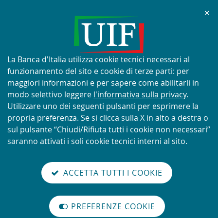
Chi
✕
AVVISO
Tentativi di truffa con utilizzo
improprio del nome e del logo
Informativa
La Banca d'Italia utilizza cookie tecnici necessari al
della UIF
sui
funzionamento del sito e cookie di terze parti: per
cookie:
maggiori informazioni e per sapere come abilitarli in
modo selettivo leggere
l'informativa sulla privacy
.
Utilizzare uno dei seguenti pulsanti per esprimere la
propria preferenza. Se si clicca sulla X in alto a destra o
SCOPRI DI PIÙ
sul pulsante “Chiudi/Rifiuta tutti i cookie non necessari”
saranno attivati i soli cookie tecnici interni al sito.
Torna
Cerca
V
glish
en
alla
ACCETTA TUTTI I COOKIE
ISTEMA
version
nel
il
home
NTIRICICLAGGIO
sei qui:
Home
Newsletter
abilita
TALIANO
page
sito
m
modo
Newsletter
PREFERENZE COOKIE
Organizzazione
lettura
internazionale