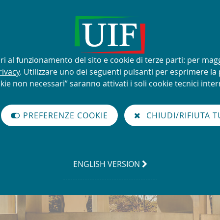
lizzo improprio del nome e del
sari al funzionamento del sito e cookie di terze parti: per mag
rivacy
. Utilizzare uno dei seguenti pulsanti per esprimere la p
kie non necessari” saranno attivati i soli cookie tecnici intern
à di Informazione Finanziaria per l'Italia
PREFERENZE COOKIE
CHIUDI/RIFIUTA T
GO
ENGLISH VERSION
TO