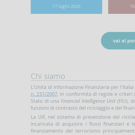
Data
Da
17 luglio 2026
16
Pubblicazione:
Pu
vai al po
Chi siamo
L'Unità di Informazione Finanziaria per l'Italia 
n. 231/2007
, in conformità di regole e criter
Stato di una
Financial Intelligence Unit
(FIU), d
funzioni di contrasto del riciclaggio e del fin
La UIF, nel sistema di prevenzione del ricicl
incaricata di acquisire i flussi finanziari e 
finanziamento del terrorismo principalment