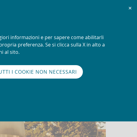
Chiudi
✕
SCOPRI DI PIÙ
giori informazioni e per sapere come abilitarli
ropria preferenza. Se si clicca sulla X in alto a
Cerca
i al sito.
glish
en
version
nel
UTTI I COOKIE NON NECESSARI
sito