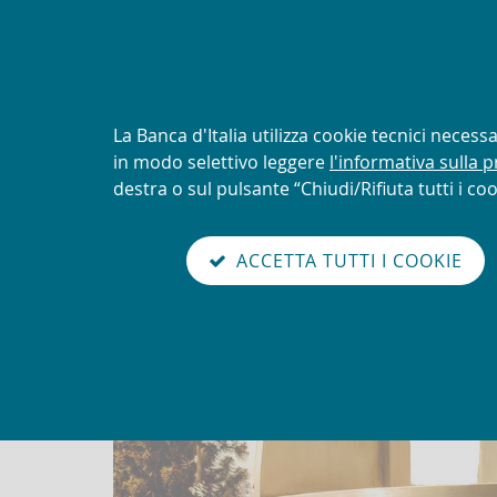
AVVISO
Tentativi di truffa con uti
logo della UIF
Informativa
La Banca d'Italia utilizza cookie tecnici neces
sui
in modo selettivo leggere
l'informativa sulla p
Torna
cookie:
destra o sul pulsante “Chiudi/Rifiuta tutti i coo
Unit
alla
home
sei qui:
Home
abilita
page
ACCETTA TUTTI I COOKIE
modo
english
Cerca
Il
lettura
version
nel
sito
sito
ufficiale
dell’Unità
di
Informazione