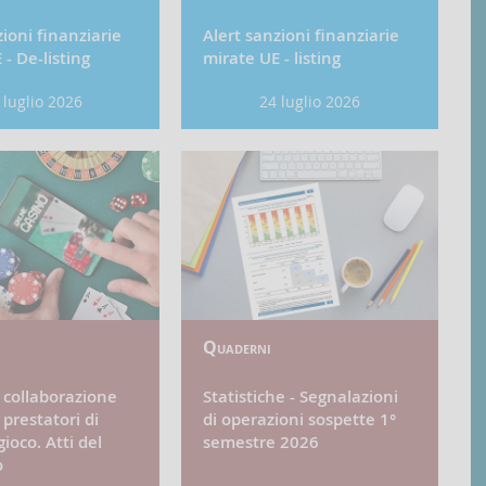
zioni finanziarie
Alert sanzioni finanziarie
- De-listing
mirate UE - listing
ta
Data
 luglio 2026
24 luglio 2026
bblicazione:
Pubblicazione:
Quaderni
a collaborazione
Statistiche - Segnalazioni
 prestatori di
di operazioni sospette 1°
gioco. Atti del
semestre 2026
o