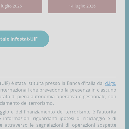
ta
Data
 luglio 2026
14 luglio 2026
bblicazione:
Pubblicazione:
rtale Infostat-UIF
(UIF) è stata istituita presso la Banca d'Italia dal
d.lgs.
i internazionali che prevedono la presenza in ciascuno
otata di piena autonomia operativa e gestionale, con
anziamento del terrorismo.
aggio e del finanziamento del terrorismo, è l'autorità
le informazioni riguardanti ipotesi di riciclaggio e di
e attraverso le segnalazioni di operazioni sospette