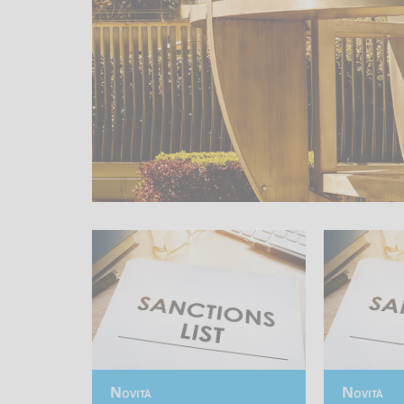
Finanziaria
per
l’Italia
In
evidenza
Novità
Novità