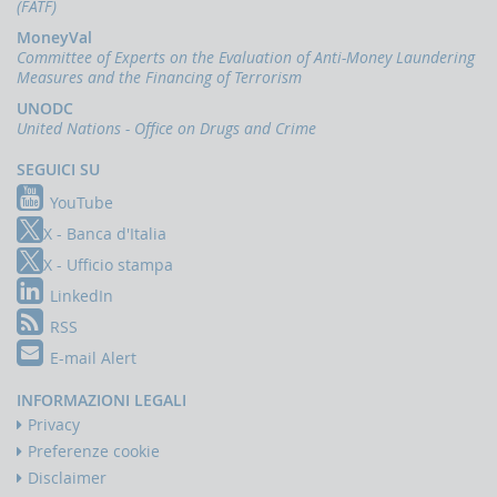
Comunicazioni
(FATF)
oggettive
MoneyVal
(OGG)
Committee of Experts on the Evaluation of Anti-Money Laundering
Measures and the Financing of Terrorism
Dichiarazioni
operazioni
UNODC
in
United Nations - Office on Drugs and Crime
oro
(ORO)
SEGUICI SU
Comunicazioni
YouTube
sanzioni
finanziarie
X - Banca d'Italia
X - Ufficio stampa
Comunicazioni
Russia
LinkedIn
e
Bielorussia
RSS
(DEPRU,
E-mail Alert
TRU,
RUS,
INFORMAZIONI LEGALI
CBR)
Privacy
ORTALE
Preferenze cookie
NFOSTAT-
Disclaimer
F