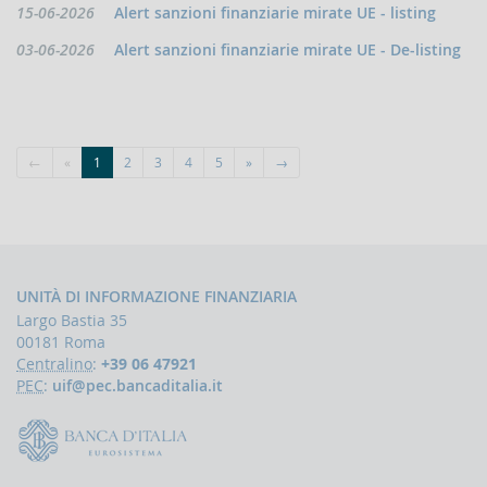
Data
15-06-2026
Alert sanzioni finanziarie mirate UE - listing
Contrasto
pubblicazione:
all'attività
Data
03-06-2026
Alert sanzioni finanziarie mirate UE - De-listing
dei
pubblicazione:
Paesi
che
minacciano
la
pace
←
«
1
2
3
4
5
»
→
e
la
sicurezza
internazionale
Indicatori,
schemi
UNITÀ DI INFORMAZIONE FINANZIARIA
e
Largo Bastia 35
comunicazioni
00181 Roma
inerenti
a
Centralino
:
+39 06 47921
profili
PEC
:
uif@pec.bancaditalia.it
di
anomalia
Criteri
per