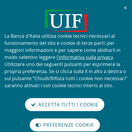
Chi
✕
AVVISO
Tentativi di truffa con utilizzo
improprio del nome e del logo
Informativa
La Banca d'Italia utilizza cookie tecnici necessari al
della UIF
sui
funzionamento del sito e cookie di terze parti: per
cookie:
maggiori informazioni e per sapere come abilitarli in
modo selettivo leggere
l'informativa sulla privacy
.
Utilizzare uno dei seguenti pulsanti per esprimere la
propria preferenza. Se si clicca sulla X in alto a destra o
SCOPRI DI PIÙ
sul pulsante “Chiudi/Rifiuta tutti i cookie non necessari”
saranno attivati i soli cookie tecnici interni al sito.
Torna
Cerca
V
glish
en
alla
ACCETTA TUTTI I COOKIE
ISTEMA
version
nel
il
home
NTIRICICLAGGIO
sei qui:
Home
Novità
abilita
TALIANO
page
sito
m
modo
Novità
PREFERENZE COOKIE
Organizzazione
lettura
internazionale