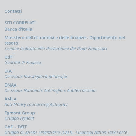
la
gestione
Contatti
delle
comunicazioni
SITI CORRELATI
rivolte
Banca d'Italia
alla
UIF
Ministero dell'economia e delle finanze - Dipartimento del
tesoro
DEMPIMENTI
Sezione dedicata alla Prevenzione dei Reati Finanziari
EGLI
GdF
PERATORI
Guardia di Finanza
Segnalazioni
DIA
operazioni
Direzione Investigativa Antimafia
sospette
(SOS)
DNAA
Direzione Nazionale Antimafia e Antiterrorismo
Sospensione
operazioni
AMLA
sospette
Anti-Money Laundering Authority
Segnalazioni
Egmont Group
AntiRiciclaggio
Gruppo Egmont
Aggregate
GAFI - FATF
(SARA)
Gruppo di Azione Finanziaria (GAFI) - Financial Action Task Force