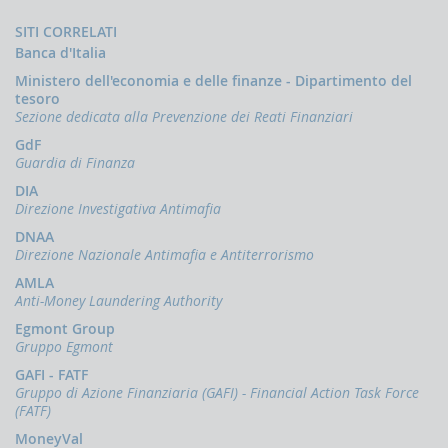
Comunicazioni
Progetto
Motivated
esterno)
oggettive
di
Terrorism
Apr
SITI CORRELATI
(OGG)
orientamenti
Financing
(link
2024
Banca d'Italia
riveduti
esterno)
Dichiarazioni
per
Report
Giu
Ministero dell'economia e delle finanze - Dipartimento del
operazioni
la
on
2021
tesoro
strategia
in
the
Sezione dedicata alla Prevenzione dei Reati Finanziari
Terrorist
dell'UE
abuse
oro
Financing
volta
of
(ORO)
GdF
Risk
a
virtual
Guardia di Finanza
Assessment
combattere
assets
Comunicazioni
Guidance
il
for
(link
DIA
sanzioni
reclutamento
terrorist
esterno)
Direzione Investigativa Antimafia
finanziarie
nelle
financing
Lug
file
purposes
2019
DNAA
(link
Comunicazioni
del
Direzione Nazionale Antimafia e Antiterrorismo
esterno)
Russia
Financing
terrorismo
(link
Giu
e
of
AMLA
esterno)
2023
Bielorussia
Recruitment
Anti-Money Laundering Authority
Mag
(DEPRU,
for
FIUs
2017
Egmont Group
Terrorist
TRU,
capabilities
Purposes
Piano
Gruppo Egmont
and
(link
RUS,
d'azione
involvement
esterno)
CBR)
GAFI - FATF
per
in
Gen
Gruppo di Azione Finanziaria (GAFI) - Financial Action Task Force
la
the
2018
ORTALE
lotta
(FATF)
fitght
NFOSTAT-
Terrorist
contro
against
MoneyVal
F
Financing
il
the