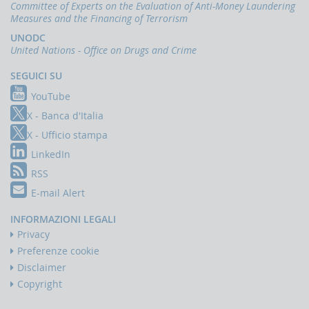
in
Committee of Experts on the Evaluation of Anti-Money Laundering
finanziamento
financing
Accesso
West
del
Measures and the Financing of Terrorism
of
al
and
terrorismo
extreme
(link
UNODC
Central
portale
right-
esterno)
Africa
United Nations - Office on Drugs and Crime
(link
Infostat-
wing
Feb
terrorism:
esterno)
2016
UIF
Ott
state
SEGUICI SU
istruzioni
Strategia
2016
of
e
antiterrorismo
play
YouTube
tutorial
Guidance
dell'Unione
and
on
X - Banca d'Italia
europea
perspectives
(link
(link
Criminalising
UBBLICAZIONI
esterno)
esterno)
X - Ufficio stampa
Terrorist
Nov
Lug
Rapporto
Financing
(link
2005
2021
LinkedIn
annuale
esterno)
Ott
RSS
Quaderni
2016
E-mail Alert
dell'antiriciclaggio
Consolidated
Newsletter
FATF
INFORMAZIONI LEGALI
strategy
Privacy
Interventi
on
combatting
del
Preferenze cookie
terrorist
Direttore
Disclaimer
financing
(link
Interventi
esterno)
Copyright
Feb
della
2016
Banca