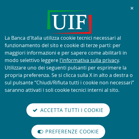
Chi
✕
AVVISO
Tentativi di truffa con utilizzo
improprio del nome e del logo
Informativa
La Banca d'Italia utilizza cookie tecnici necessari al
della UIF
sui
funzionamento del sito e cookie di terze parti: per
cookie:
maggiori informazioni e per sapere come abilitarli in
modo selettivo leggere
l'informativa sulla privacy
.
Utilizzare uno dei seguenti pulsanti per esprimere la
propria preferenza. Se si clicca sulla X in alto a destra o
SCOPRI DI PIÙ
sul pulsante “Chiudi/Rifiuta tutti i cookie non necessari”
saranno attivati i soli cookie tecnici interni al sito.
Torna
Cerca
V
glish
en
alla
ACCETTA TUTTI I COOKIE
ISTEMA
version
nel
il
home
NTIRICICLAGGIO
sei qui:
Home
Il finanziamento del terrorismo
abilita
TALIANO
page
sito
m
modo
Il finanziamento del terrorismo
PREFERENZE COOKIE
Organizzazione
lettura
internazionale