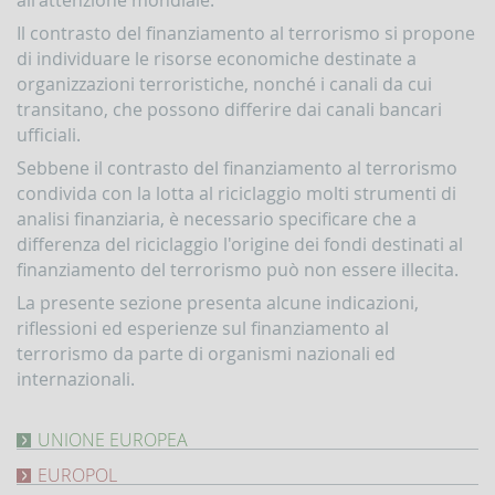
Contrasto
Il contrasto del finanziamento al terrorismo si propone
all'attività
di individuare le risorse economiche destinate a
dei
Paesi
organizzazioni terroristiche, nonché i canali da cui
che
transitano, che possono differire dai canali bancari
minacciano
ufficiali.
la
pace
Sebbene il contrasto del finanziamento al terrorismo
e
condivida con la lotta al riciclaggio molti strumenti di
la
sicurezza
analisi finanziaria, è necessario specificare che a
internazionale
differenza del riciclaggio l'origine dei fondi destinati al
finanziamento del terrorismo può non essere illecita.
Indicatori,
schemi
La presente sezione presenta alcune indicazioni,
e
riflessioni ed esperienze sul finanziamento al
comunicazioni
inerenti
terrorismo da parte di organismi nazionali ed
a
internazionali.
profili
di
anomalia
UNIONE EUROPEA
La
Criteri
EUROPOL
risposta
per
dell'UE
Terrorism