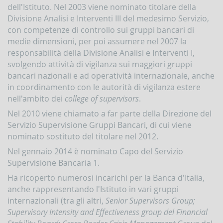
dell'Istituto. Nel 2003 viene nominato titolare della
Contrasto
all'attività
Divisione Analisi e Interventi III del medesimo Servizio,
dei
con competenze di controllo sui gruppi bancari di
Paesi
medie dimensioni, per poi assumere nel 2007 la
che
responsabilità della Divisione Analisi e Interventi I,
minacciano
la
svolgendo attività di vigilanza sui maggiori gruppi
pace
bancari nazionali e ad operatività internazionale, anche
e
in coordinamento con le autorità di vigilanza estere
la
sicurezza
nell'ambito dei
college of supervisors
.
internazionale
Nel 2010 viene chiamato a far parte della Direzione del
Indicatori,
Servizio Supervisione Gruppi Bancari, di cui viene
schemi
nominato sostituto del titolare nel 2012.
e
comunicazioni
Nel gennaio 2014 è nominato Capo del Servizio
inerenti
Supervisione Bancaria 1.
a
profili
Ha ricoperto numerosi incarichi per la Banca d'Italia,
di
anche rappresentando l'Istituto in vari gruppi
anomalia
internazionali (tra gli altri,
Senior Supervisors Group;
Criteri
Supervisory Intensity and Effectiveness group del Financial
per