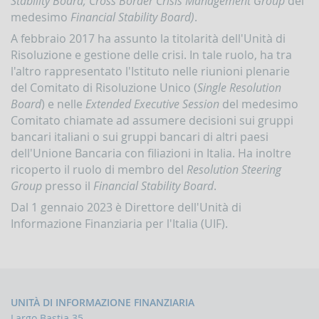
Stability Board; Cross Border Crisis Management Group
del
la
medesimo
Financial Stability Board)
.
gestione
delle
A febbraio 2017 ha assunto la titolarità dell'Unità di
comunicazioni
Risoluzione e gestione delle crisi. In tale ruolo, ha tra
rivolte
alla
l'altro rappresentato l'Istituto nelle riunioni plenarie
UIF
del Comitato di Risoluzione Unico (
Single Resolution
Board
) e nelle
Extended Executive Session
del medesimo
DEMPIMENTI
Comitato chiamate ad assumere decisioni sui gruppi
EGLI
PERATORI
bancari italiani o sui gruppi bancari di altri paesi
dell'Unione Bancaria con filiazioni in Italia. Ha inoltre
Segnalazioni
operazioni
ricoperto il ruolo di membro del
Resolution Steering
sospette
Group
presso il
Financial Stability Board
.
(SOS)
Dal 1 gennaio 2023 è Direttore dell'Unità di
Sospensione
Informazione Finanziaria per l'Italia (UIF).
operazioni
sospette
Segnalazioni
AntiRiciclaggio
Aggregate
(SARA)
UNITÀ DI INFORMAZIONE FINANZIARIA
Largo Bastia 35