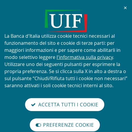
Chi
✕
AVVISO
Tentativi di truffa con utilizzo
improprio del nome e del logo
Informativa
La Banca d'Italia utilizza cookie tecnici necessari al
della UIF
sui
funzionamento del sito e cookie di terze parti: per
cookie:
maggiori informazioni e per sapere come abilitarli in
modo selettivo leggere
l'informativa sulla privacy
.
Utilizzare uno dei seguenti pulsanti per esprimere la
propria preferenza. Se si clicca sulla X in alto a destra o
SCOPRI DI PIÙ
sul pulsante “Chiudi/Rifiuta tutti i cookie non necessari”
saranno attivati i soli cookie tecnici interni al sito.
Torna
Cerca
V
glish
en
alla
ACCETTA TUTTI I COOKIE
ISTEMA
version
nel
il
home
NTIRICICLAGGIO
sei qui:
Home
Organigramma UIF
Enzo Serata
abilita
TALIANO
page
sito
m
modo
Enzo Serata
PREFERENZE COOKIE
Organizzazione
lettura
internazionale