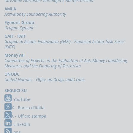
Direzione Nazionale Antimafia e Antiterrorismo
Accesso
AMLA
al
Anti-Money Laundering Authority
portale
Infostat-
Egmont Group
UIF
Gruppo Egmont
istruzioni
GAFI - FATF
e
Gruppo di Azione Finanziaria (GAFI) - Financial Action Task Force
tutorial
(FATF)
UBBLICAZIONI
MoneyVal
Committee of Experts on the Evaluation of Anti-Money Laundering
Rapporto
Measures and the Financing of Terrorism
annuale
UNODC
Quaderni
United Nations - Office on Drugs and Crime
dell'antiriciclaggio
SEGUICI SU
Newsletter
YouTube
Interventi
del
X - Banca d'Italia
Direttore
X - Ufficio stampa
Interventi
LinkedIn
della
Banca
RSS