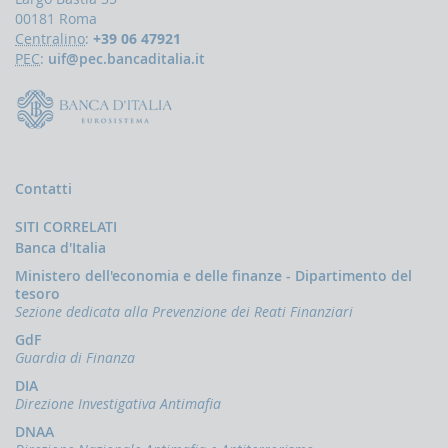
Comunicazioni
00181 Roma
oggettive
Centralino
:
+39 06 47921
(OGG)
PEC
:
uif@pec.bancaditalia.it
Dichiarazioni
operazioni
in
oro
(ORO)
Comunicazioni
Contatti
sanzioni
finanziarie
SITI CORRELATI
Comunicazioni
Banca d'Italia
Russia
Ministero dell'economia e delle finanze - Dipartimento del
e
tesoro
Bielorussia
Sezione dedicata alla Prevenzione dei Reati Finanziari
(DEPRU,
TRU,
GdF
RUS,
Guardia di Finanza
CBR)
DIA
ORTALE
Direzione Investigativa Antimafia
NFOSTAT-
DNAA
F