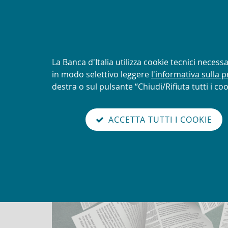
AVVISO
Tentativi di truffa con uti
logo della UIF
Informativa
La Banca d'Italia utilizza cookie tecnici neces
sui
in modo selettivo leggere
l'informativa sulla p
Torna
cookie:
destra o sul pulsante “Chiudi/Rifiuta tutti i coo
Unit
alla
home
sei qui:
Home
Novità
abilita
page
ACCETTA TUTTI I COOKIE
modo
Novità
lettura
Go
Cerca
to
nel
the
sito
english
version