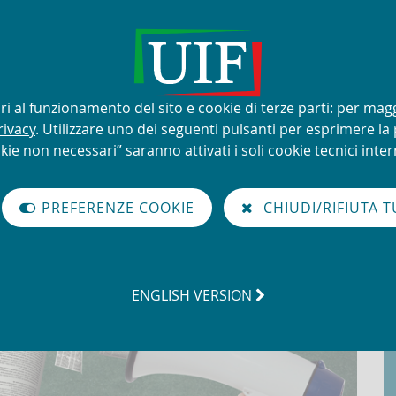
lizzo improprio del nome e del
sari al funzionamento del sito e cookie di terze parti: per mag
rivacy
. Utilizzare uno dei seguenti pulsanti per esprimere la p
kie non necessari” saranno attivati i soli cookie tecnici intern
à di Informazione Finanziaria per l'Italia
PREFERENZE COOKIE
CHIUDI/RIFIUTA T
GO
ENGLISH VERSION
TO