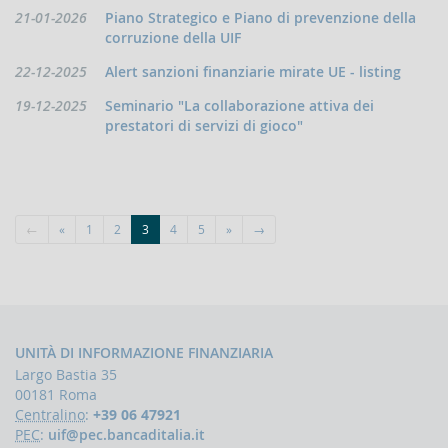
Contrasto
Data
21-01-2026
Piano Strategico e Piano di prevenzione della
all'attività
pubblicazione:
corruzione della UIF
dei
Paesi
Data
22-12-2025
Alert sanzioni finanziarie mirate UE - listing
che
pubblicazione:
Data
19-12-2025
Seminario "La collaborazione attiva dei
minacciano
la
pubblicazione:
prestatori di servizi di gioco"
pace
e
la
sicurezza
internazionale
←
«
1
2
3
4
5
»
→
Indicatori,
schemi
e
comunicazioni
inerenti
a
profili
UNITÀ DI INFORMAZIONE FINANZIARIA
di
Largo Bastia 35
anomalia
00181 Roma
Centralino
:
+39 06 47921
Criteri
PEC
:
uif@pec.bancaditalia.it
per