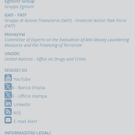
Egmont Group
Comunicazioni
Gruppo Egmont
oggettive
(OGG)
GAFI - FATF
Gruppo di Azione Finanziaria (GAFI) - Financial Action Task Force
Dichiarazioni
(FATF)
operazioni
in
MoneyVal
oro
Committee of Experts on the Evaluation of Anti-Money Laundering
(ORO)
Measures and the Financing of Terrorism
Comunicazioni
UNODC
sanzioni
United Nations - Office on Drugs and Crime
finanziarie
SEGUICI SU
Comunicazioni
Russia
YouTube
e
X - Banca d'Italia
Bielorussia
(DEPRU,
X - Ufficio stampa
TRU,
LinkedIn
RUS,
CBR)
RSS
E-mail Alert
ORTALE
NFOSTAT-
F
INFORMAZIONI LEGALI