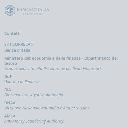
la
gestione
delle
comunicazioni
rivolte
alla
UIF
Contatti
DEMPIMENTI
SITI CORRELATI
EGLI
Banca d'Italia
PERATORI
Ministero dell'economia e delle finanze - Dipartimento del
Segnalazioni
tesoro
operazioni
Sezione dedicata alla Prevenzione dei Reati Finanziari
sospette
GdF
(SOS)
Guardia di Finanza
Sospensione
DIA
operazioni
Direzione Investigativa Antimafia
sospette
DNAA
Segnalazioni
Direzione Nazionale Antimafia e Antiterrorismo
AntiRiciclaggio
Aggregate
AMLA
(SARA)
Anti-Money Laundering Authority