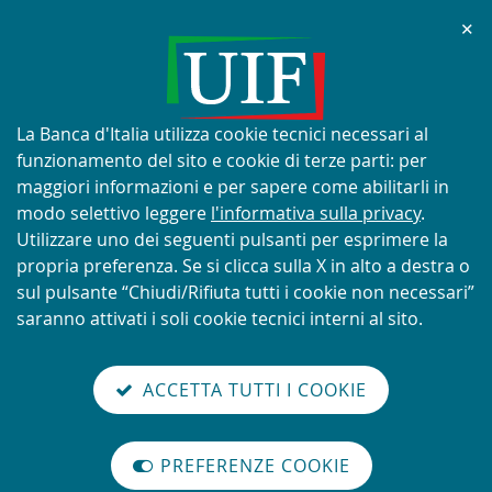
Chi
✕
AVVISO
Tentativi di truffa con utilizzo
improprio del nome e del logo
Informativa
La Banca d'Italia utilizza cookie tecnici necessari al
della UIF
sui
funzionamento del sito e cookie di terze parti: per
cookie:
maggiori informazioni e per sapere come abilitarli in
modo selettivo leggere
l'informativa sulla privacy
.
Utilizzare uno dei seguenti pulsanti per esprimere la
propria preferenza. Se si clicca sulla X in alto a destra o
SCOPRI DI PIÙ
sul pulsante “Chiudi/Rifiuta tutti i cookie non necessari”
saranno attivati i soli cookie tecnici interni al sito.
Torna
Cerca
V
glish
en
alla
ACCETTA TUTTI I COOKIE
ISTEMA
version
nel
il
home
NTIRICICLAGGIO
sei qui:
Home
Novità
abilita
TALIANO
page
sito
m
modo
Novità
PREFERENZE COOKIE
Organizzazione
lettura
internazionale