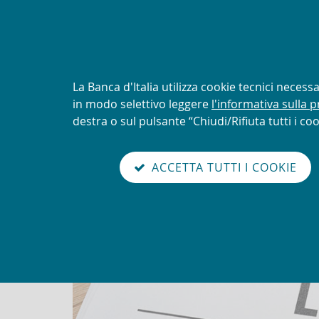
AVVISO
Tentativi di truffa con uti
logo della UIF
Informativa
La Banca d'Italia utilizza cookie tecnici neces
sui
in modo selettivo leggere
l'informativa sulla p
Torna
cookie:
destra o sul pulsante “Chiudi/Rifiuta tutti i coo
Unit
alla
home
sei qui:
Home
Novità
Alert sanzioni finanziarie mir
abilita
page
ACCETTA TUTTI I COOKIE
modo
Alert sanzioni finanziarie 
lettura
Go
Cerca
to
nel
the
sito
english
version