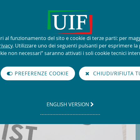
lizzo improprio del nome e del
sari al funzionamento del sito e cookie di terze parti: per mag
rivacy
. Utilizzare uno dei seguenti pulsanti per esprimere la p
kie non necessari” saranno attivati i soli cookie tecnici intern
à di Informazione Finanziaria per l'Italia
ate ONU - De-listing
PREFERENZE COOKIE
CHIUDI/RIFIUTA T
mirate ONU - De-listing
GO
ENGLISH VERSION
TO