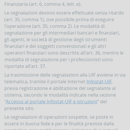
Comunicazioni
Finanziaria (art. 6, comma 4, lett. e).
oggettive
(OGG)
Le segnalazioni devono essere effettuate senza ritardo
(art. 35, comma 1), ove possibile prima di eseguire
Dichiarazioni
l'operazione (art. 35, comma 2). Le modalità di
operazioni
in
segnalazione per gli intermediari bancari e finanziari,
oro
gli agenti, le società di gestione degli strumenti
(ORO)
finanziari e dei soggetti convenzionati e gli altri
Comunicazioni
operatori finanziari sono descritte all'art. 36, mentre le
sanzioni
modalità di segnalazione per i professionisti sono
finanziarie
riportate all'art. 37.
Comunicazioni
La trasmissione delle segnalazioni alla UIF avviene in via
Russia
e
telematica, tramite il portale Internet
Infostat-UIF
,
Bielorussia
previa registrazione e abilitazione del segnalante al
(DEPRU,
sistema, secondo le modalità indicate nella sezione
TRU,
"
Accesso al portale Infostat-UIF e istruzioni
" del
RUS,
CBR)
presente sito.
Le segnalazioni di operazioni sospette, se poste in
ORTALE
NFOSTAT-
essere in buona fede e per le finalità previste dalla
F