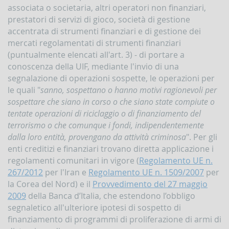
associata o societaria, altri operatori non finanziari,
Contrasto
all'attività
prestatori di servizi di gioco, società di gestione
dei
accentrata di strumenti finanziari e di gestione dei
Paesi
mercati regolamentati di strumenti finanziari
che
(puntualmente elencati all'art. 3) - di portare a
minacciano
la
conoscenza della UIF, mediante l'invio di una
pace
segnalazione di operazioni sospette, le operazioni per
e
le quali "
sanno, sospettano o hanno motivi ragionevoli per
la
sicurezza
sospettare che siano in corso o che siano state compiute o
internazionale
tentate operazioni di riciclaggio o di finanziamento del
terrorismo o che comunque i fondi, indipendentemente
Indicatori,
schemi
dalla loro entità, provengano da attività criminosa
". Per gli
e
enti creditizi e finanziari trovano diretta applicazione i
comunicazioni
regolamenti comunitari in vigore (
Regolamento UE n.
inerenti
a
267/2012
per l'Iran e
Regolamento UE n. 1509/2007
per
profili
la Corea del Nord) e il
Provvedimento del 27 maggio
di
2009
della Banca d’Italia, che estendono l’obbligo
anomalia
segnaletico all'ulteriore ipotesi di sospetto di
Criteri
finanziamento di programmi di proliferazione di armi di
per