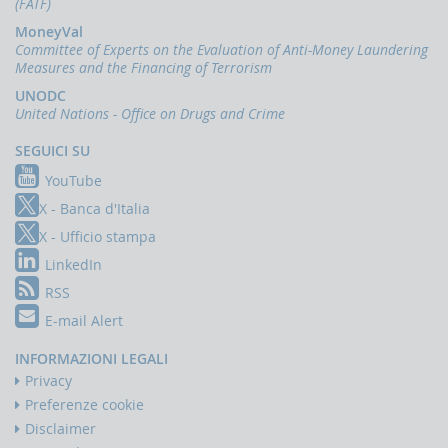
(FATF)
comparto
delle
MoneyVal
rimesse
pdf
151.6
Committee of Experts on the Evaluation of Anti-Money Laundering
KB
Measures and the Financing of Terrorism
Segnalazioni
UNODC
di
United Nations - Office on Drugs and Crime
operazioni
sospette:
nuovi
SEGUICI SU
valori
di
YouTube
dominio
X - Banca d'Italia
per
operatori
X - Ufficio stampa
del
comparto
LinkedIn
giochi
pdf
190.8
RSS
KB
E-mail Alert
Segnalazioni
di
operazioni
INFORMAZIONI LEGALI
sospette:
Privacy
nuovi
controlli
Preferenze cookie
e
Disclaimer
valori