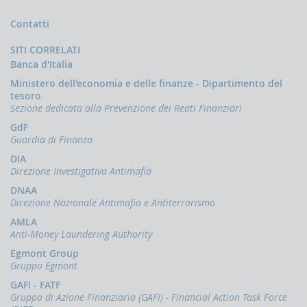
Flusso
profili
connesse
di
di
all'attuazione
Contatti
ritorno
anomalia
del
delle
Data
27
PNRR
pdf
122.1
informazioni
di
gennaio
SITI CORRELATI
KB
Data
27
pubblicazione:
2020
Banca d'Italia
di
marzo
Segnalazioni
pubblicazione:
2023
di
Ministero dell'economia e delle finanze - Dipartimento del
operazioni
tesoro
sospette:
Sezione dedicata alla Prevenzione dei Reati Finanziari
nuovo
fenomeno
GdF
per
Guardia di Finanza
anomalie
connesse
DIA
all'attuazione
Direzione Investigativa Antimafia
del
PNRR
DNAA
pdf
137.7
Direzione Nazionale Antimafia e Antiterrorismo
KB
AMLA
Segnalazioni
di
Anti-Money Laundering Authority
operazioni
Egmont Group
sospette:
Gruppo Egmont
nuove
modalità
GAFI - FATF
segnaletiche
Gruppo di Azione Finanziaria (GAFI) - Financial Action Task Force
nel