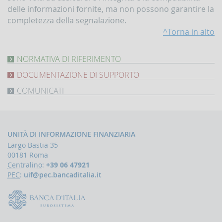
delle informazioni fornite, ma non possono garantire la
completezza della segnalazione.
^Torna in alto
NORMATIVA DI RIFERIMENTO
Istruzioni
DOCUMENTAZIONE DI SUPPORTO
della
UIF
Valori
COMUNICATI
per
di
la
Dominio
Nuova
xlsx
163.3
rilevazione
classificazione
KB
e
ATECO
Caricamento
la
2025
automatico
segnalazione
nelle
UNITÀ DI INFORMAZIONE FINANZIARIA
delle
delle
rilevazioni
Largo Bastia 35
SOS
operazioni
della
a
sospette
UIF
00181 Roma
pdf
129.5
pdf
605.3
partire
KB
KB
Centralino
:
+39 06 47921
da
PEC
:
uif@pec.bancaditalia.it
Indicatori,
file
Segnalazioni
schemi
csv
e
Data
e
18
comunicazioni
di
comunicazioni
dicembre
di
pubblicazione:
inerenti
2019
operazioni
a
sospette