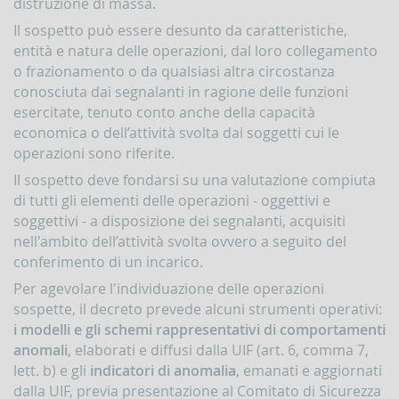
distruzione di massa.
la
gestione
Il sospetto può essere desunto da caratteristiche,
delle
entità e natura delle operazioni, dal loro collegamento
comunicazioni
o frazionamento o da qualsiasi altra circostanza
rivolte
alla
conosciuta dai segnalanti in ragione delle funzioni
UIF
esercitate, tenuto conto anche della capacità
economica o dell’attività svolta dai soggetti cui le
DEMPIMENTI
EGLI
operazioni sono riferite.
PERATORI
Il sospetto deve fondarsi su una valutazione compiuta
Segnalazioni
di tutti gli elementi delle operazioni - oggettivi e
operazioni
soggettivi - a disposizione dei segnalanti, acquisiti
sospette
nell'ambito dell’attività svolta ovvero a seguito del
(SOS)
conferimento di un incarico.
Sospensione
operazioni
Per agevolare l'individuazione delle operazioni
sospette
sospette, il decreto prevede alcuni strumenti operativi:
i modelli e gli schemi rappresentativi di comportamenti
Segnalazioni
AntiRiciclaggio
anomali
, elaborati e diffusi dalla UIF (art. 6, comma 7,
Aggregate
lett. b) e gli
indicatori di anomalia
, emanati e aggiornati
(SARA)
dalla UIF, previa presentazione al Comitato di Sicurezza