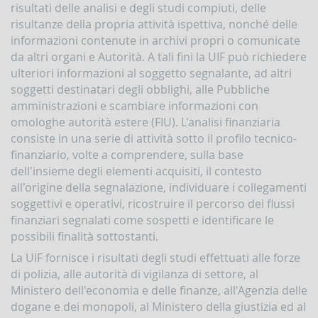
risultati delle analisi e degli studi compiuti, delle
d'Italia
in
risultanze della propria attività ispettiva, nonché delle
materia
informazioni contenute in archivi propri o comunicate
di
da altri organi e Autorità. A tali fini la UIF può richiedere
antiriciclaggio
ulteriori informazioni al soggetto segnalante, ad altri
Comunicati
soggetti destinatari degli obblighi, alle Pubbliche
Novità
amministrazioni e scambiare informazioni con
omologhe autorità estere (FIU). L'analisi finanziaria
PPROFONDIMENTI
consiste in una serie di attività sotto il profilo tecnico-
Il
finanziario, volte a comprendere, sulla base
finanziamento
dell'insieme degli elementi acquisiti, il contesto
del
all'origine della segnalazione, individuare i collegamenti
terrorismo
soggettivi e operativi, ricostruire il percorso dei flussi
finanziari segnalati come sospetti e identificare le
possibili finalità sottostanti.
La UIF fornisce i risultati degli studi effettuati alle forze
di polizia, alle autorità di vigilanza di settore, al
Ministero dell'economia e delle finanze, all'Agenzia delle
dogane e dei monopoli, al Ministero della giustizia ed al