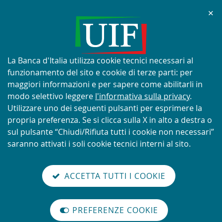
Chi
✕
AVVISO
Tentativi di truffa con utilizzo
improprio del nome e del logo
Informativa
La Banca d'Italia utilizza cookie tecnici necessari al
della UIF
sui
funzionamento del sito e cookie di terze parti: per
cookie:
maggiori informazioni e per sapere come abilitarli in
modo selettivo leggere
l'informativa sulla privacy
.
Utilizzare uno dei seguenti pulsanti per esprimere la
propria preferenza. Se si clicca sulla X in alto a destra o
SCOPRI DI PIÙ
sul pulsante “Chiudi/Rifiuta tutti i cookie non necessari”
saranno attivati i soli cookie tecnici interni al sito.
Torna
Cerca
V
glish
en
alla
ACCETTA TUTTI I COOKIE
ISTEMA
version
nel
il
home
NTIRICICLAGGIO
sei qui:
Home
Segnalazioni operazioni sospette (SOS)
abilita
TALIANO
page
sito
m
modo
Segnalazioni operazioni
PREFERENZE COOKIE
Organizzazione
lettura
internazionale