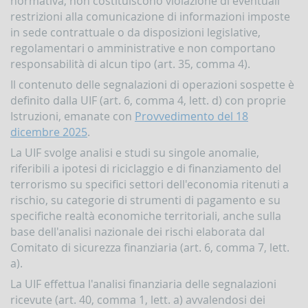
normativa, non costituiscono violazione di eventuali
Accesso
restrizioni alla comunicazione di informazioni imposte
al
in sede contrattuale o da disposizioni legislative,
portale
regolamentari o amministrative e non comportano
Infostat-
responsabilità di alcun tipo (art. 35, comma 4).
UIF
istruzioni
Il contenuto delle segnalazioni di operazioni sospette è
e
definito dalla UIF (art. 6, comma 4, lett. d) con proprie
tutorial
Istruzioni, emanate con
Provvedimento del 18
UBBLICAZIONI
dicembre 2025
.
Rapporto
La UIF svolge analisi e studi su singole anomalie,
annuale
riferibili a ipotesi di riciclaggio e di finanziamento del
Quaderni
terrorismo su specifici settori dell'economia ritenuti a
dell'antiriciclaggio
rischio, su categorie di strumenti di pagamento e su
Newsletter
specifiche realtà economiche territoriali, anche sulla
base dell'analisi nazionale dei rischi elaborata dal
Interventi
Comitato di sicurezza finanziaria (art. 6, comma 7, lett.
del
Direttore
a).
Interventi
La UIF effettua l'analisi finanziaria delle segnalazioni
della
ricevute (art. 40, comma 1, lett. a) avvalendosi dei
Banca