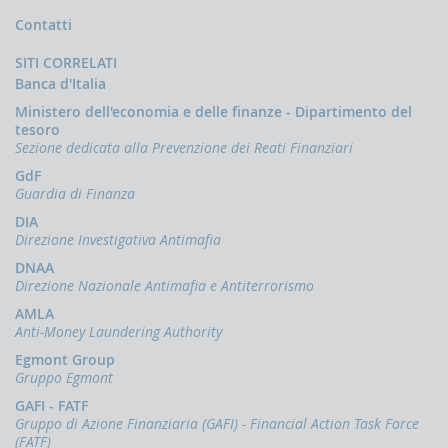
la
Contatti
gestione
delle
comunicazioni
SITI CORRELATI
rivolte
Banca d'Italia
alla
Ministero dell'economia e delle finanze - Dipartimento del
UIF
tesoro
Sezione dedicata alla Prevenzione dei Reati Finanziari
DEMPIMENTI
EGLI
GdF
PERATORI
Guardia di Finanza
Segnalazioni
DIA
operazioni
Direzione Investigativa Antimafia
sospette
DNAA
(SOS)
Direzione Nazionale Antimafia e Antiterrorismo
Sospensione
AMLA
operazioni
Anti-Money Laundering Authority
sospette
Egmont Group
Segnalazioni
Gruppo Egmont
AntiRiciclaggio
Aggregate
GAFI - FATF
(SARA)
Gruppo di Azione Finanziaria (GAFI) - Financial Action Task Force
(FATF)