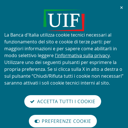
Chi
✕
AVVISO
Tentativi di truffa con utilizzo
improprio del nome e del logo
Informativa
La Banca d'Italia utilizza cookie tecnici necessari al
della UIF
sui
funzionamento del sito e cookie di terze parti: per
cookie:
maggiori informazioni e per sapere come abilitarli in
modo selettivo leggere
l'informativa sulla privacy
.
Utilizzare uno dei seguenti pulsanti per esprimere la
propria preferenza. Se si clicca sulla X in alto a destra o
SCOPRI DI PIÙ
sul pulsante “Chiudi/Rifiuta tutti i cookie non necessari”
saranno attivati i soli cookie tecnici interni al sito.
Torna
Cerca
V
glish
en
alla
ACCETTA TUTTI I COOKIE
ISTEMA
version
nel
il
home
NTIRICICLAGGIO
sei qui:
Home
Newsletter
abilita
TALIANO
page
sito
m
modo
Newsletter n. 3 - 2025. Le comunicazioni di operazioni sospette della Pu…
PREFERENZE COOKIE
Organizzazione
lettura
Newsletter n. 3 - 2025. Le
internazionale