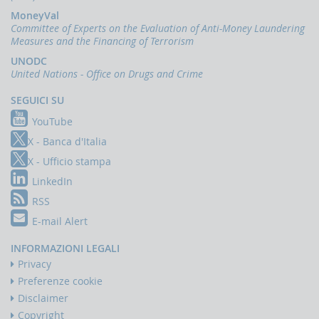
Comunicazioni
MoneyVal
oggettive
Committee of Experts on the Evaluation of Anti-Money Laundering
(OGG)
Measures and the Financing of Terrorism
Dichiarazioni
UNODC
operazioni
United Nations - Office on Drugs and Crime
in
oro
SEGUICI SU
(ORO)
YouTube
Comunicazioni
sanzioni
X - Banca d'Italia
finanziarie
X - Ufficio stampa
Comunicazioni
LinkedIn
Russia
e
RSS
Bielorussia
E-mail Alert
(DEPRU,
TRU,
INFORMAZIONI LEGALI
RUS,
CBR)
Privacy
Preferenze cookie
ORTALE
Disclaimer
NFOSTAT-
F
Copyright