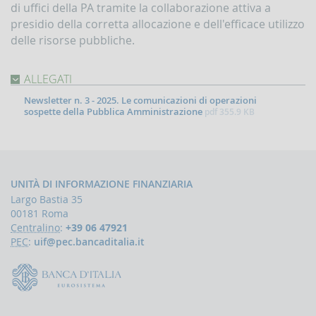
di uffici della PA tramite la collaborazione attiva a
Contrasto
presidio della corretta allocazione e dell'efficace utilizzo
all'attività
dei
delle risorse pubbliche.
Paesi
che
minacciano
ALLEGATI
la
pace
Newsletter n. 3 - 2025. Le comunicazioni di operazioni
sospette della Pubblica Amministrazione
e
pdf
355.9 KB
la
sicurezza
internazionale
Indicatori,
UNITÀ DI INFORMAZIONE FINANZIARIA
schemi
e
Largo Bastia 35
comunicazioni
00181 Roma
inerenti
Centralino
:
+39 06 47921
a
PEC
:
uif@pec.bancaditalia.it
profili
di
anomalia
Criteri
per