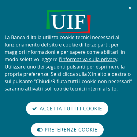
Chi
✕
AVVISO
Tentativi di truffa con utilizzo
improprio del nome e del logo
Informativa
La Banca d'Italia utilizza cookie tecnici necessari al
della UIF
sui
funzionamento del sito e cookie di terze parti: per
cookie:
maggiori informazioni e per sapere come abilitarli in
modo selettivo leggere
l'informativa sulla privacy
.
Utilizzare uno dei seguenti pulsanti per esprimere la
propria preferenza. Se si clicca sulla X in alto a destra o
SCOPRI DI PIÙ
sul pulsante “Chiudi/Rifiuta tutti i cookie non necessari”
saranno attivati i soli cookie tecnici interni al sito.
Torna
Cerca
V
glish
en
alla
ACCETTA TUTTI I COOKIE
ISTEMA
version
nel
il
home
NTIRICICLAGGIO
sei qui:
Home
Novità
GAFI - Mutual Evaluation dell'Italia
abilita
TALIANO
page
sito
m
modo
GAFI - Mutual Evaluation
PREFERENZE COOKIE
Organizzazione
lettura
internazionale