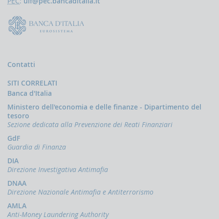
PEC
:
uif@pec.bancaditalia.it
la
gestione
delle
comunicazioni
rivolte
alla
UIF
Contatti
DEMPIMENTI
SITI CORRELATI
EGLI
PERATORI
Banca d'Italia
Segnalazioni
Ministero dell'economia e delle finanze - Dipartimento del
operazioni
tesoro
sospette
Sezione dedicata alla Prevenzione dei Reati Finanziari
(SOS)
GdF
Guardia di Finanza
Sospensione
operazioni
DIA
sospette
Direzione Investigativa Antimafia
Segnalazioni
DNAA
AntiRiciclaggio
Direzione Nazionale Antimafia e Antiterrorismo
Aggregate
AMLA
(SARA)
Anti-Money Laundering Authority