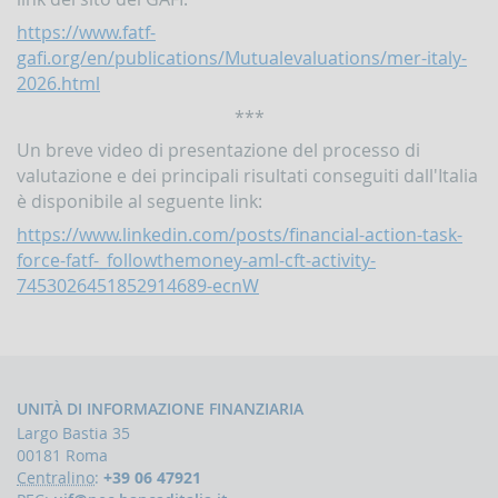
Contrasto
https://www.fatf-
all'attività
gafi.org/en/publications/Mutualevaluations/mer-italy-
dei
Paesi
2026.html
che
***
minacciano
la
Un breve video di presentazione del processo di
pace
valutazione e dei principali risultati conseguiti dall'Italia
e
la
è disponibile al seguente link:
sicurezza
https://www.linkedin.com/posts/financial-action-task-
internazionale
force-fatf-_followthemoney-aml-cft-activity-
Indicatori,
7453026451852914689-ecnW
schemi
e
comunicazioni
inerenti
a
profili
UNITÀ DI INFORMAZIONE FINANZIARIA
di
anomalia
Largo Bastia 35
00181 Roma
Criteri
Centralino
:
+39 06 47921
per