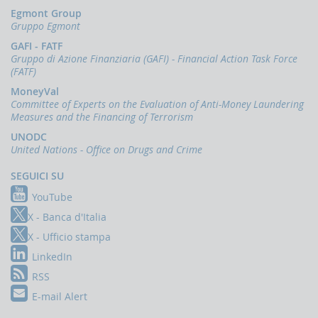
Comunicazioni
Egmont Group
oggettive
Gruppo Egmont
(OGG)
GAFI - FATF
Dichiarazioni
Gruppo di Azione Finanziaria (GAFI) - Financial Action Task Force
operazioni
(FATF)
in
oro
MoneyVal
(ORO)
Committee of Experts on the Evaluation of Anti-Money Laundering
Measures and the Financing of Terrorism
Comunicazioni
sanzioni
UNODC
finanziarie
United Nations - Office on Drugs and Crime
Comunicazioni
SEGUICI SU
Russia
e
YouTube
Bielorussia
X - Banca d'Italia
(DEPRU,
TRU,
X - Ufficio stampa
RUS,
LinkedIn
CBR)
RSS
ORTALE
E-mail Alert
NFOSTAT-
F