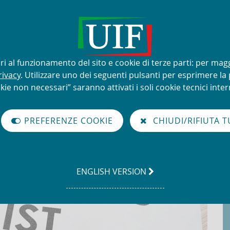
lizzo improprio del nome e del
sari al funzionamento del sito e cookie di terze parti: per mag
rivacy
. Utilizzare uno dei seguenti pulsanti per esprimere la p
kie non necessari” saranno attivati i soli cookie tecnici intern
à di Informazione Finanziaria per l'Italia
ate ONU - De-listing
PREFERENZE COOKIE
CHIUDI/RIFIUTA T
mirate ONU - De-listing
GO
ENGLISH VERSION
TO