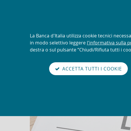
AVVISO
Tentativi di truffa con uti
logo della UIF
Informativa
La Banca d'Italia utilizza cookie tecnici neces
sui
in modo selettivo leggere
l'informativa sulla p
Torna
cookie:
destra o sul pulsante “Chiudi/Rifiuta tutti i coo
Unit
alla
home
sei qui:
Home
Novità
Alert sanzioni finanziarie mir
abilita
page
ACCETTA TUTTI I COOKIE
modo
Alert sanzioni finanziarie 
lettura
Go
Cerca
to
nel
the
sito
english
version