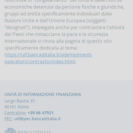
la
economiche detenute da persone fisiche e giuridiche,
gestione
delle
gruppi ed entità specificamente individuati dalle
comunicazioni
Nazioni Unite e dall'Unione Europea (soggetti
rivolte
"designati"), impiegate anche per contrastare l'attività
alla
dei Paesi che minacciano la pace e la sicurezza
UIF
internazionale si rinvia alla pagina di questo sito
DEMPIMENTI
specificamente dedicata al tema:
EGLI
https://uif.bancaditalia.it/adempimenti-
PERATORI
operatori/contrasto/index.html
.
Segnalazioni
operazioni
sospette
(SOS)
Sospensione
UNITÀ DI INFORMAZIONE FINANZIARIA
operazioni
sospette
Largo Bastia 35
00181 Roma
Segnalazioni
Centralino
:
+39 06 47921
AntiRiciclaggio
PEC
:
uif@pec.bancaditalia.it
Aggregate
(SARA)