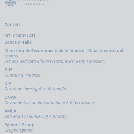
Comunicazioni
oggettive
(OGG)
Dichiarazioni
Contatti
operazioni
in
SITI CORRELATI
oro
Banca d'Italia
(ORO)
Ministero dell'economia e delle finanze - Dipartimento del
Comunicazioni
tesoro
sanzioni
Sezione dedicata alla Prevenzione dei Reati Finanziari
finanziarie
GdF
Comunicazioni
Guardia di Finanza
Russia
e
DIA
Bielorussia
Direzione Investigativa Antimafia
(DEPRU,
DNAA
TRU,
Direzione Nazionale Antimafia e Antiterrorismo
RUS,
CBR)
AMLA
Anti-Money Laundering Authority
ORTALE
Egmont Group
NFOSTAT-
Gruppo Egmont
F