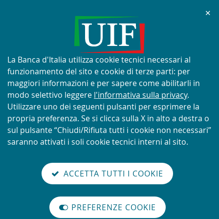
Chi
✕
AVVISO
Tentativi di truffa con utilizzo
improprio del nome e del logo
Informativa
La Banca d'Italia utilizza cookie tecnici necessari al
della UIF
sui
funzionamento del sito e cookie di terze parti: per
cookie:
maggiori informazioni e per sapere come abilitarli in
modo selettivo leggere
l'informativa sulla privacy
.
Utilizzare uno dei seguenti pulsanti per esprimere la
propria preferenza. Se si clicca sulla X in alto a destra o
SCOPRI DI PIÙ
sul pulsante “Chiudi/Rifiuta tutti i cookie non necessari”
saranno attivati i soli cookie tecnici interni al sito.
Torna
Cerca
V
glish
en
alla
ACCETTA TUTTI I COOKIE
ISTEMA
version
nel
il
home
NTIRICICLAGGIO
sei qui:
Home
Novità
Alert sanzioni finanziarie mirate UE
abilita
TALIANO
page
sito
m
modo
Alert sanzioni finanziarie mirate
PREFERENZE COOKIE
Organizzazione
lettura
internazionale