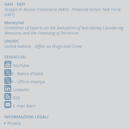
GAFI - FATF
Accesso
Gruppo di Azione Finanziaria (GAFI) - Financial Action Task Force
al
(FATF)
portale
Infostat-
MoneyVal
UIF
Committee of Experts on the Evaluation of Anti-Money Laundering
istruzioni
Measures and the Financing of Terrorism
e
UNODC
tutorial
United Nations - Office on Drugs and Crime
UBBLICAZIONI
SEGUICI SU
Rapporto
YouTube
annuale
X - Banca d'Italia
Quaderni
dell'antiriciclaggio
X - Ufficio stampa
Newsletter
LinkedIn
RSS
Interventi
del
E-mail Alert
Direttore
INFORMAZIONI LEGALI
Interventi
della
Privacy
Banca