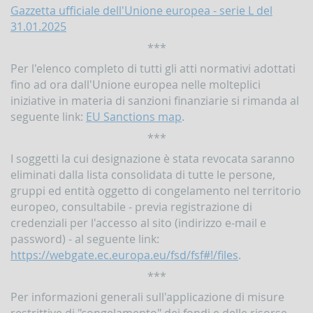
Gazzetta ufficiale dell'Unione europea - serie L del
Contrasto
all'attività
31.01.2025
dei
***
Paesi
che
Per l'elenco completo di tutti gli atti normativi adottati
minacciano
fino ad ora dall'Unione europea nelle molteplici
la
pace
iniziative in materia di sanzioni finanziarie si rimanda al
e
seguente link:
EU Sanctions map
.
la
***
sicurezza
internazionale
I soggetti la cui designazione è stata revocata saranno
Indicatori,
eliminati dalla lista consolidata di tutte le persone,
schemi
gruppi ed entità oggetto di congelamento nel territorio
e
europeo, consultabile - previa registrazione di
comunicazioni
inerenti
credenziali per l'accesso al sito (indirizzo e-mail e
a
password) - al seguente link:
profili
https://webgate.ec.europa.eu/fsd/fsf#!/files
.
di
anomalia
***
Criteri
Per informazioni generali sull'applicazione di misure
per
restrittive di "congelamento" dei fondi e delle risorse