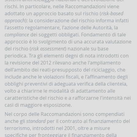
la
rischi. In particolare, nelle Raccomandazioni viene
gestione
adottato un approccio basato sul rischio (
risk-based
delle
comunicazioni
approach
): la considerazione del rischio informa infatti
rivolte
l'assetto regolamentare, l'azione delle Autorità, la
alla
compliance
dei soggetti obbligati. Fondamento di tale
UIF
approccio è lo svolgimento di una accurata valutazione
DEMPIMENTI
del rischio (
risk assessment
) nazionale su base
EGLI
periodica. Tra gli elementi degni di nota introdotti con
PERATORI
la revisione del 2012 rilevano anche l'ampliamento
Segnalazioni
dell'ambito dei reati-presupposto del riciclaggio, che
operazioni
include anche le violazioni fiscali, e l'affinamento degli
sospette
(SOS)
obblighi preventivi di adeguata verifica della clientela,
volto a chiarirne le modalità di adattamento alle
Sospensione
caratteristiche del rischio e a rafforzarne l'intensità nei
operazioni
sospette
casi di maggiore esposizione.
Segnalazioni
Nel corpo delle Raccomandazioni sono compendiati
AntiRiciclaggio
anche gli
standard
per il contrasto al finanziamento del
Aggregate
terrorismo, introdotti nel 2001, oltre a misure
(SARA)
specifiche per fronteggiare il finanziamento della