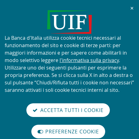
Chi
✕
AVVISO
Tentativi di truffa con utilizzo
improprio del nome e del logo
Informativa
La Banca d'Italia utilizza cookie tecnici necessari al
della UIF
sui
funzionamento del sito e cookie di terze parti: per
cookie:
maggiori informazioni e per sapere come abilitarli in
modo selettivo leggere
l'informativa sulla privacy
.
Utilizzare uno dei seguenti pulsanti per esprimere la
propria preferenza. Se si clicca sulla X in alto a destra o
SCOPRI DI PIÙ
sul pulsante “Chiudi/Rifiuta tutti i cookie non necessari”
saranno attivati i soli cookie tecnici interni al sito.
Torna
Cerca
V
glish
en
alla
ACCETTA TUTTI I COOKIE
ISTEMA
version
nel
il
home
NTIRICICLAGGIO
sei qui:
Home
Antiriciclaggio
abilita
TALIANO
page
sito
m
modo
Antiriciclaggio
PREFERENZE COOKIE
Organizzazione
lettura
internazionale