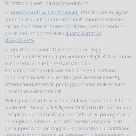
Direttive e diversi altri provvedimenti.
d'Italia
in
La
quinta Direttiva UE/2018/843
, attualmente in vigore,
materia
apporta al quadro normativo dell'Unione modifiche
di
antiriciclaggio
mirate su alcune materie specifiche, completando le
previsioni introdotte dalla
quarta Direttiva
Comunicati
UE/2015/849
.
Novità
La quarta e la quinta Direttiva antiriciclaggio
PPROFONDIMENTI
potenziano il sistema di prevenzione degli Stati membri
in coerenza con le linee tracciate dalle
Il
Raccomandazioni del GAFI del 2012 e valorizzano
finanziamento
del
l'approccio basato sul rischio (
risk-based approach
),
terrorismo
criterio fondamentale per la gradazione delle misure
preventive e dei controlli.
Nella quarta Direttiva viene confermata la centralità del
ruolo delle
Financial Intelligence Unit
(FIU) attraverso una
disciplina più articolata che ne rafforza le prerogative e
ne amplia le funzioni, con riferimento anche ai reati
presupposto del riciclaggio. Le disposizioni enfatizzano
i requisiti fondamentali di autonomia e indipendenza e