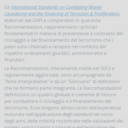
Contrasto
Gli
International Standards on Combating Money
all'attività
Laundering and the Financing of Terrorism & Proliferation
,
dei
elaborati dal GAFI e compendiati in quaranta
Paesi
che
Raccomandazioni, rappresentano i principi
minacciano
fondamentali in materia di prevenzione e contrasto del
la
riciclaggio e del finanziamento del terrorismo che i
pace
e
paesi sono chiamati a recepire nel contesto dei
la
rispettivi ordinamenti giuridici, amministrativi e
sicurezza
finanziari.
internazionale
Le Raccomandazioni, interamente riviste nel 2012 e
Indicatori,
regolarmente aggiornate, sono accompagnate da
schemi
e
"Note Interpretative" e da un "Glossario" di definizioni
comunicazioni
che ne formano parte integrante. Le Raccomandazioni
inerenti
definiscono un quadro globale e coerente di misure
a
per combattere il riciclaggio e il finanziamento del
profili
di
terrorismo. Esse tengono altresì conto dell'esperienza
anomalia
maturata nell'applicazione degli
standard
nel corso
Criteri
degli anni, delle criticità riscontrate nelle valutazioni dei
per
sistemi antiriciclaggio nazionali e dell'evoluzione dei