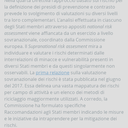
Nella quarta Direttiva l'approccio basato sul rischio per
la definizione dei presidi di prevenzione e contrasto
prevede lo svolgimento di valutazioni su diversi livelli
tra loro complementari. L'analisi effettuata in ciascuno
degli Stati membri attraverso appositi
national risk
assessment
viene affiancata da un esercizio a livello
sovranazionale, coordinato dalla Commissione
europea. Il
Supranational risk assesment
mira a
individuare e valutare i rischi determinati dalle
interrelazioni di minacce e vulnerabilità presenti in
diversi Stati membri e da questi singolarmente non
osservabili. La
prima relazione
sulla valutazione
sovranazionale dei rischi è stata pubblicata nel giugno
del 2017. Essa delinea una vasta mappatura dei rischi
per campo di attività e un elenco dei metodi di
riciclaggio maggiormente utilizzati. A corredo, la
Commissione ha formulato specifiche
Raccomandazioni agli Stati membri indicando le misure
e le iniziative da intraprendere per la mitigazione dei
rischi.