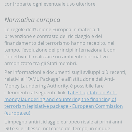
controparte ogni eventuale uso ulteriore.
Accesso
al
portale
Normativa europea
Infostat-
UIF
Le regole dell'Unione Europea in materia di
istruzioni
prevenzione e contrasto del riciclaggio e del
e
finanziamento del terrorismo hanno recepito, nel
tutorial
tempo, l'evoluzione dei principi internazionali, con
UBBLICAZIONI
l'obiettivo di realizzare un ambiente normativo
Rapporto
armonizzato tra gli Stati membri.
annuale
Per informazioni e documenti sugli sviluppi più recenti,
Quaderni
relativi all' "AML Package" e all'istituzione dell'Anti-
dell'antiriciclaggio
Money Laundering Authority, è possibile fare
Newsletter
riferimento al seguente link:
Latest update on Anti-
money laundering and countering the financing of
Interventi
terrorism legislative package - European Commission
del
Direttore
(europa.eu)
.
Interventi
L'impegno antiriciclaggio europeo risale ai primi anni
della
'90 e si è riflesso, nel corso del tempo, in cinque
Banca