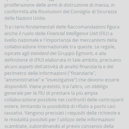
Comunicazioni
proliferazione delle armi di distruzione di massa, in
oggettive
conformità alle Risoluzioni del Consiglio di Sicurezza
(OGG)
delle Nazioni Unite.
Dichiarazioni
operazioni
Tra i temi fondamentali delle Raccomandazioni figura
in
anche il ruolo delle
Financial Intelligence Unit
(FIU) a
oro
livello nazionale e l'importanza dei meccanismi della
(ORO)
collaborazione internazionale tra queste. Le regole,
Comunicazioni
ispirate agli
standard
del Gruppo Egmont, e alla
sanzioni
definizione di (FIU) elaborata in tale ambito, precisano
finanziarie
alcuni aspetti dell'attività di analisi finanziaria e del
Comunicazioni
perimetro delle informazioni ("finanziarie",
Russia
"amministrative" e "investigative") che devono essere
e
Bielorussia
disponibili. Viene previsto, tra l'altro, un obbligo
(DEPRU,
generale per le FIU di prestare la più ampia
TRU,
collaborazione possibile nei confronti delle controparti
RUS,
CBR)
estere, limitando la possibilità di rifiuto a pochi casi
tassativi. Vengono precisati i requisiti delle richieste e
ORTALE
le modalità possibili per l'utilizzo delle informazioni
NFOSTAT-
scambiate, subordinando al previo consenso della
F