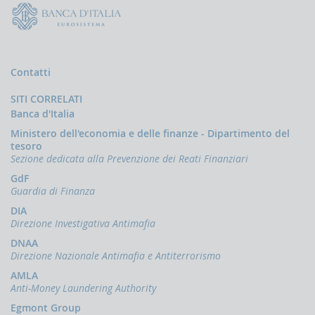
la
gestione
delle
comunicazioni
rivolte
alla
Contatti
UIF
SITI CORRELATI
DEMPIMENTI
Banca d'Italia
EGLI
PERATORI
Ministero dell'economia e delle finanze - Dipartimento del
tesoro
Segnalazioni
Sezione dedicata alla Prevenzione dei Reati Finanziari
operazioni
sospette
GdF
(SOS)
Guardia di Finanza
DIA
Sospensione
Direzione Investigativa Antimafia
operazioni
sospette
DNAA
Direzione Nazionale Antimafia e Antiterrorismo
Segnalazioni
AntiRiciclaggio
AMLA
Aggregate
Anti-Money Laundering Authority
(SARA)
Egmont Group