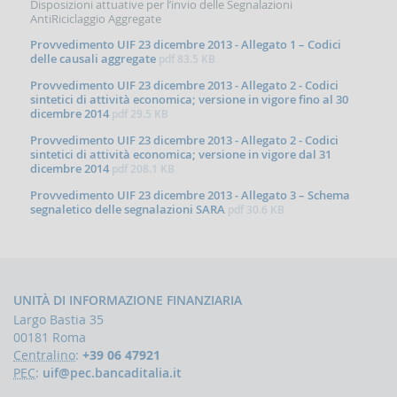
Disposizioni attuative per l’invio delle Segnalazioni
Contrasto
AntiRiciclaggio Aggregate
all'attività
Provvedimento UIF 23 dicembre 2013 - Allegato 1 – Codici
dei
delle causali aggregate
pdf
83.5 KB
Paesi
che
Provvedimento UIF 23 dicembre 2013 - Allegato 2 - Codici
minacciano
sintetici di attività economica; versione in vigore fino al 30
la
dicembre 2014
pdf
29.5 KB
pace
Provvedimento UIF 23 dicembre 2013 - Allegato 2 - Codici
e
sintetici di attività economica; versione in vigore dal 31
la
dicembre 2014
pdf
208.1 KB
sicurezza
internazionale
Provvedimento UIF 23 dicembre 2013 - Allegato 3 – Schema
segnaletico delle segnalazioni SARA
pdf
30.6 KB
Indicatori,
schemi
e
comunicazioni
inerenti
a
UNITÀ DI INFORMAZIONE FINANZIARIA
profili
Largo Bastia 35
di
00181 Roma
anomalia
Centralino
:
+39 06 47921
Criteri
PEC
:
uif@pec.bancaditalia.it
per