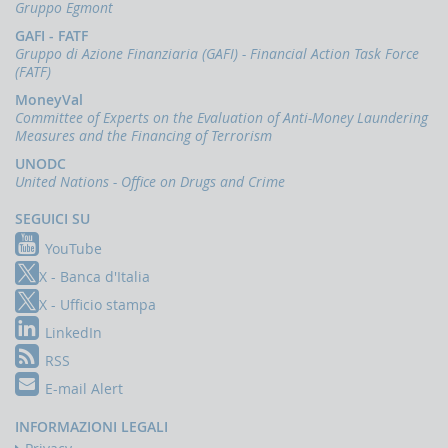
Comunicazioni
Gruppo Egmont
oggettive
GAFI - FATF
(OGG)
Gruppo di Azione Finanziaria (GAFI) - Financial Action Task Force
Dichiarazioni
(FATF)
operazioni
MoneyVal
in
Committee of Experts on the Evaluation of Anti-Money Laundering
oro
Measures and the Financing of Terrorism
(ORO)
UNODC
Comunicazioni
United Nations - Office on Drugs and Crime
sanzioni
finanziarie
SEGUICI SU
Comunicazioni
YouTube
Russia
X - Banca d'Italia
e
Bielorussia
X - Ufficio stampa
(DEPRU,
TRU,
LinkedIn
RUS,
RSS
CBR)
E-mail Alert
ORTALE
NFOSTAT-
INFORMAZIONI LEGALI
F