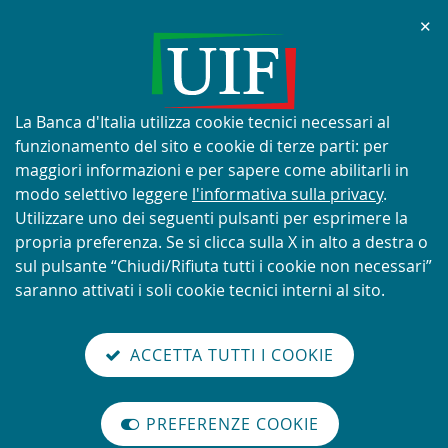
Chi
✕
AVVISO
Tentativi di truffa con utilizzo
improprio del nome e del logo
Informativa
La Banca d'Italia utilizza cookie tecnici necessari al
della UIF
sui
funzionamento del sito e cookie di terze parti: per
cookie:
maggiori informazioni e per sapere come abilitarli in
modo selettivo leggere
l'informativa sulla privacy
.
Utilizzare uno dei seguenti pulsanti per esprimere la
propria preferenza. Se si clicca sulla X in alto a destra o
SCOPRI DI PIÙ
sul pulsante “Chiudi/Rifiuta tutti i cookie non necessari”
saranno attivati i soli cookie tecnici interni al sito.
Torna
Cerca
V
glish
en
alla
ACCETTA TUTTI I COOKIE
ISTEMA
version
nel
il
home
NTIRICICLAGGIO
sei qui:
Home
Antiriciclaggio
abilita
TALIANO
page
sito
m
modo
Provvedimento UIF per l'invio delle Segnalazioni AntiRiciclaggio Ag…
PREFERENZE COOKIE
Organizzazione
lettura
Provvedimento UIF per l'invio
internazionale