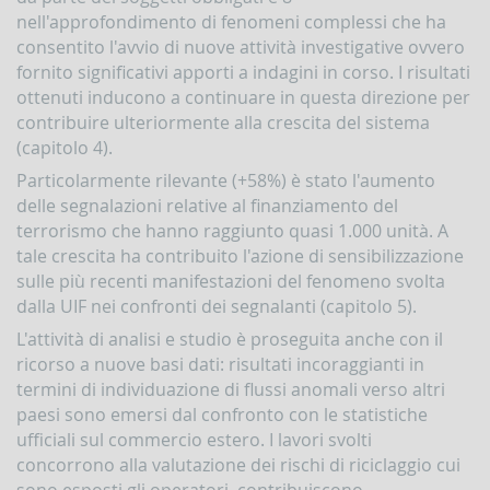
nell'approfondimento di fenomeni complessi che ha
Accesso
al
consentito l'avvio di nuove attività investigative ovvero
portale
fornito significativi apporti a indagini in corso. I risultati
Infostat-
ottenuti inducono a continuare in questa direzione per
UIF
contribuire ulteriormente alla crescita del sistema
istruzioni
e
(capitolo 4).
tutorial
Particolarmente rilevante (+58%) è stato l'aumento
UBBLICAZIONI
delle segnalazioni relative al finanziamento del
terrorismo che hanno raggiunto quasi 1.000 unità. A
Rapporto
annuale
tale crescita ha contribuito l'azione di sensibilizzazione
sulle più recenti manifestazioni del fenomeno svolta
Quaderni
dalla UIF nei confronti dei segnalanti (capitolo 5).
dell'antiriciclaggio
L'attività di analisi e studio è proseguita anche con il
Newsletter
ricorso a nuove basi dati: risultati incoraggianti in
Interventi
termini di individuazione di flussi anomali verso altri
del
Direttore
paesi sono emersi dal confronto con le statistiche
ufficiali sul commercio estero. I lavori svolti
Interventi
concorrono alla valutazione dei rischi di riciclaggio cui
della
Banca
sono esposti gli operatori, contribuiscono