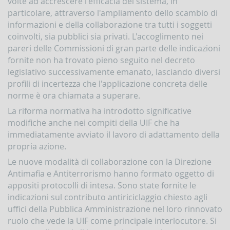
volte ad accrescere l'efficacia del sistema, in
Contrasto
particolare, attraverso l'ampliamento dello scambio di
all'attività
informazioni e della collaborazione tra tutti i soggetti
dei
coinvolti, sia pubblici sia privati. L'accoglimento nei
Paesi
che
pareri delle Commissioni di gran parte delle indicazioni
minacciano
fornite non ha trovato pieno seguito nel decreto
la
legislativo successivamente emanato, lasciando diversi
pace
e
profili di incertezza che l'applicazione concreta delle
la
norme è ora chiamata a superare.
sicurezza
internazionale
La riforma normativa ha introdotto significative
modifiche anche nei compiti della UIF che ha
Indicatori,
immediatamente avviato il lavoro di adattamento della
schemi
e
propria azione.
comunicazioni
Le nuove modalità di collaborazione con la Direzione
inerenti
a
Antimafia e Antiterrorismo hanno formato oggetto di
profili
appositi protocolli di intesa. Sono state fornite le
di
indicazioni sul contributo antiriciclaggio chiesto agli
anomalia
uffici della Pubblica Amministrazione nel loro rinnovato
Criteri
ruolo che vede la UIF come principale interlocutore. Si
per