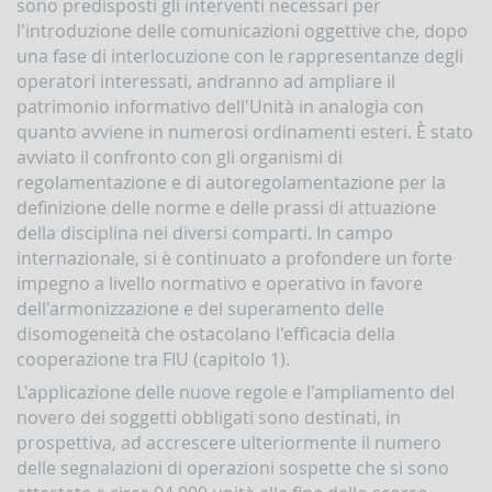
sono predisposti gli interventi necessari per
la
gestione
l'introduzione delle comunicazioni oggettive che, dopo
delle
una fase di interlocuzione con le rappresentanze degli
comunicazioni
operatori interessati, andranno ad ampliare il
rivolte
patrimonio informativo dell'Unità in analogia con
alla
UIF
quanto avviene in numerosi ordinamenti esteri. È stato
avviato il confronto con gli organismi di
DEMPIMENTI
regolamentazione e di autoregolamentazione per la
EGLI
definizione delle norme e delle prassi di attuazione
PERATORI
della disciplina nei diversi comparti. In campo
Segnalazioni
internazionale, si è continuato a profondere un forte
operazioni
sospette
impegno a livello normativo e operativo in favore
(SOS)
dell'armonizzazione e del superamento delle
Sospensione
disomogeneità che ostacolano l'efficacia della
operazioni
cooperazione tra FIU (capitolo 1).
sospette
L'applicazione delle nuove regole e l'ampliamento del
Segnalazioni
novero dei soggetti obbligati sono destinati, in
AntiRiciclaggio
prospettiva, ad accrescere ulteriormente il numero
Aggregate
(SARA)
delle segnalazioni di operazioni sospette che si sono