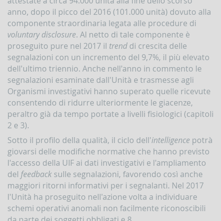
attestate a circa 94.000 unità alla fine dello scorso
Comunicazioni
anno, dopo il picco del 2016 (101.000 unità) dovuto alla
oggettive
(OGG)
componente straordinaria legata alle procedure di
voluntary disclosure
. Al netto di tale componente è
Dichiarazioni
operazioni
proseguito pure nel 2017 il
trend
di crescita delle
in
segnalazioni con un incremento del 9,7%, il più elevato
oro
dell'ultimo triennio. Anche nell'anno in commento le
(ORO)
segnalazioni esaminate dall'Unità e trasmesse agli
Comunicazioni
Organismi investigativi hanno superato quelle ricevute
sanzioni
consentendo di ridurre ulteriormente le giacenze,
finanziarie
peraltro già da tempo portate a livelli fisiologici (capitoli
Comunicazioni
2 e 3).
Russia
e
Sotto il profilo della qualità, il ciclo dell'
intelligence
potrà
Bielorussia
giovarsi delle modifiche normative che hanno previsto
(DEPRU,
l'accesso della UIF ai dati investigativi e l'ampliamento
TRU,
RUS,
del
feedback
sulle segnalazioni, favorendo così anche
CBR)
maggiori ritorni informativi per i segnalanti. Nel 2017
l'Unità ha proseguito nell'azione volta a individuare
ORTALE
schemi operativi anomali non facilmente riconoscibili
NFOSTAT-
F
da parte dei soggetti obbligati e 8