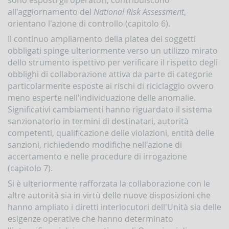
d'Italia
all'aggiornamento del
National Risk Assessment
,
in
orientano l'azione di controllo (capitolo 6).
materia
di
Il continuo ampliamento della platea dei soggetti
antiriciclaggio
obbligati spinge ulteriormente verso un utilizzo mirato
Comunicati
dello strumento ispettivo per verificare il rispetto degli
obblighi di collaborazione attiva da parte di categorie
Novità
particolarmente esposte ai rischi di riciclaggio ovvero
PPROFONDIMENTI
meno esperte nell'individuazione delle anomalie.
Significativi cambiamenti hanno riguardato il sistema
Il
finanziamento
sanzionatorio in termini di destinatari, autorità
del
competenti, qualificazione delle violazioni, entità delle
terrorismo
sanzioni, richiedendo modifiche nell'azione di
accertamento e nelle procedure di irrogazione
(capitolo 7).
Si è ulteriormente rafforzata la collaborazione con le
altre autorità sia in virtù delle nuove disposizioni che
hanno ampliato i diretti interlocutori dell'Unità sia delle
esigenze operative che hanno determinato