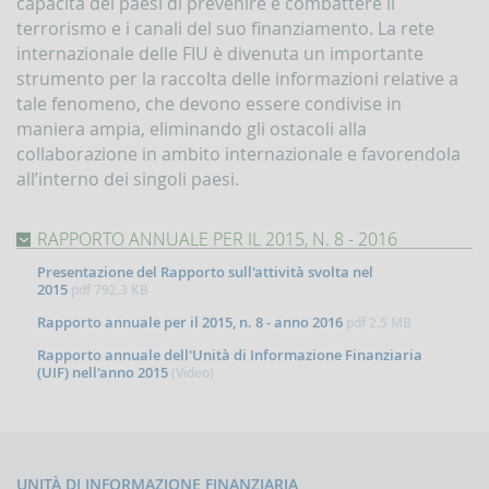
capacità dei paesi di prevenire e combattere il
Comunicazioni
oggettive
terrorismo e i canali del suo finanziamento. La rete
(OGG)
internazionale delle FIU è divenuta un importante
strumento per la raccolta delle informazioni relative a
Dichiarazioni
operazioni
tale fenomeno, che devono essere condivise in
in
maniera ampia, eliminando gli ostacoli alla
oro
collaborazione in ambito internazionale e favorendola
(ORO)
all’interno dei singoli paesi.
Comunicazioni
sanzioni
finanziarie
RAPPORTO ANNUALE PER IL 2015, N. 8 - 2016
Comunicazioni
Presentazione del Rapporto sull'attività svolta nel
Russia
2015
pdf
792.3 KB
e
Bielorussia
Rapporto annuale per il 2015, n. 8 - anno 2016
pdf
2.5 MB
(DEPRU,
Rapporto annuale dell'Unità di Informazione Finanziaria
TRU,
(UIF) nell'anno 2015
(Video)
RUS,
CBR)
ORTALE
NFOSTAT-
F
UNITÀ DI INFORMAZIONE FINANZIARIA