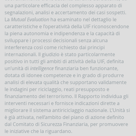
Contrasto
una particolare efficacia del complesso apparato di
all'attività
segnalazioni, analisi e accertamento dei casi sospetti.
dei
La
Mutual Evaluation
ha esaminato nel dettaglio le
Paesi
caratteristiche e l’operatività della UIF riconoscendone
che
minacciano
la piena autonomia e indipendenza e la capacità di
la
sviluppare i processi decisionali senza alcuna
pace
interferenza così come richiesto dai principi
e
internazionali. Il giudizio è stato particolarmente
la
sicurezza
positivo in tutti gli ambiti di attività della UIF, definita
internazionale
un’unità di
intelligence
finanziaria ben funzionante,
Indicatori,
dotata di idonee competenze e in grado di produrre
schemi
analisi di elevata qualità che supportano validamente
e
le indagini per riciclaggio, reati presupposto e
comunicazioni
finanziamento del terrorismo. Il Rapporto individua gli
inerenti
a
interventi necessari e fornisce indicazioni dirette a
profili
migliorare il sistema antiriciclaggio nazionale. L’Unità si
di
è già attivata, nell’ambito del piano di azione definito
anomalia
dal Comitato di Sicurezza Finanziaria, per promuovere
Criteri
le iniziative che la riguardano.
per