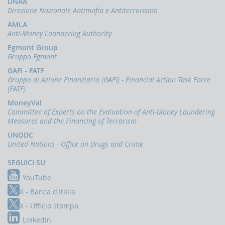
DNAA
d'Italia
Direzione Nazionale Antimafia e Antiterrorismo
in
AMLA
materia
Anti-Money Laundering Authority
di
antiriciclaggio
Egmont Group
Gruppo Egmont
Comunicati
GAFI - FATF
Novità
Gruppo di Azione Finanziaria (GAFI) - Financial Action Task Force
(FATF)
PPROFONDIMENTI
MoneyVal
Il
Committee of Experts on the Evaluation of Anti-Money Laundering
finanziamento
Measures and the Financing of Terrorism
del
terrorismo
UNODC
United Nations - Office on Drugs and Crime
SEGUICI SU
YouTube
X - Banca d'Italia
X - Ufficio stampa
LinkedIn