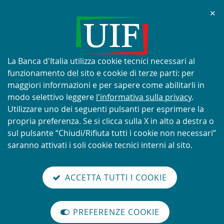
Chi
✕
AVVISO
Tentativi di truffa con utilizzo
improprio del nome e del logo
Informativa
La Banca d'Italia utilizza cookie tecnici necessari al
della UIF
sui
funzionamento del sito e cookie di terze parti: per
cookie:
maggiori informazioni e per sapere come abilitarli in
modo selettivo leggere
l'informativa sulla privacy
.
Utilizzare uno dei seguenti pulsanti per esprimere la
propria preferenza. Se si clicca sulla X in alto a destra o
SCOPRI DI PIÙ
sul pulsante “Chiudi/Rifiuta tutti i cookie non necessari”
saranno attivati i soli cookie tecnici interni al sito.
Torna
Cerca
V
glish
en
alla
ACCETTA TUTTI I COOKIE
ISTEMA
version
nel
il
home
NTIRICICLAGGIO
sei qui:
Home
Rapporto annuale
abilita
TALIANO
page
sito
m
modo
Rapporto annuale per il 2015, n. 8 - 2016
PREFERENZE COOKIE
Organizzazione
lettura
Rapporto annuale per il 2015,
internazionale