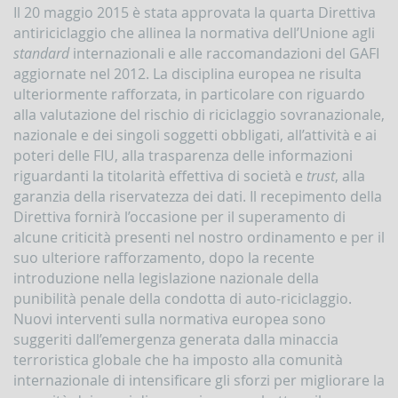
la
Il 20 maggio 2015 è stata approvata la quarta Direttiva
gestione
antiriciclaggio che allinea la normativa dell’Unione agli
delle
standard
internazionali e alle raccomandazioni del GAFI
comunicazioni
rivolte
aggiornate nel 2012. La disciplina europea ne risulta
alla
ulteriormente rafforzata, in particolare con riguardo
UIF
alla valutazione del rischio di riciclaggio sovranazionale,
nazionale e dei singoli soggetti obbligati, all’attività e ai
DEMPIMENTI
EGLI
poteri delle FIU, alla trasparenza delle informazioni
PERATORI
riguardanti la titolarità effettiva di società e
trust
, alla
Segnalazioni
garanzia della riservatezza dei dati. Il recepimento della
operazioni
Direttiva fornirà l’occasione per il superamento di
sospette
alcune criticità presenti nel nostro ordinamento e per il
(SOS)
suo ulteriore rafforzamento, dopo la recente
Sospensione
introduzione nella legislazione nazionale della
operazioni
punibilità penale della condotta di auto-riciclaggio.
sospette
Nuovi interventi sulla normativa europea sono
Segnalazioni
suggeriti dall’emergenza generata dalla minaccia
AntiRiciclaggio
terroristica globale che ha imposto alla comunità
Aggregate
(SARA)
internazionale di intensificare gli sforzi per migliorare la