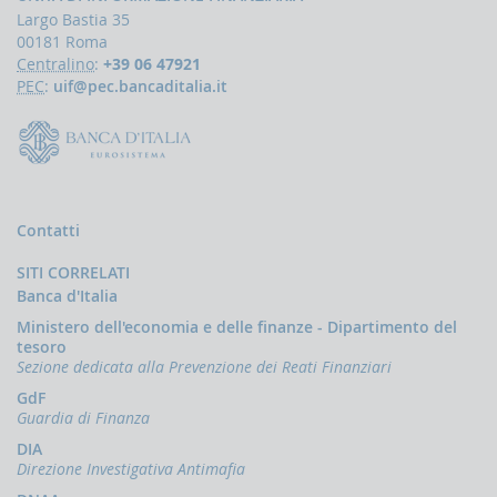
Largo Bastia 35
Accesso
00181 Roma
al
portale
Centralino
:
+39 06 47921
Infostat-
PEC
:
uif@pec.bancaditalia.it
UIF
istruzioni
e
tutorial
UBBLICAZIONI
Contatti
Rapporto
annuale
SITI CORRELATI
Quaderni
Banca d'Italia
dell'antiriciclaggio
Ministero dell'economia e delle finanze - Dipartimento del
Newsletter
tesoro
Sezione dedicata alla Prevenzione dei Reati Finanziari
Interventi
GdF
del
Guardia di Finanza
Direttore
DIA
Interventi
Direzione Investigativa Antimafia
della
Banca