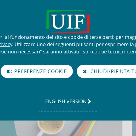
lizzo improprio del nome e del
sari al funzionamento del sito e cookie di terze parti: per mag
rivacy
. Utilizzare uno dei seguenti pulsanti per esprimere la p
kie non necessari” saranno attivati i soli cookie tecnici intern
à di Informazione Finanziaria per l'Italia
a normativa 1° semestre 2025
PREFERENZE COOKIE
CHIUDI/RIFIUTA T
emestre 2025
GO
ENGLISH VERSION
TO