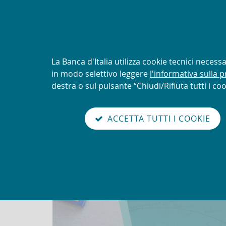
AVVISO
Tentativi di truffa con uti
logo della UIF
Informativa
La Banca d'Italia utilizza cookie tecnici neces
sui
in modo selettivo leggere
l'informativa sulla p
Torna
cookie:
destra o sul pulsante “Chiudi/Rifiuta tutti i coo
Unit
alla
home
sei qui:
Home
Quaderni dell'antiriciclaggio
Rassegn
abilita
page
ACCETTA TUTTI I COOKIE
modo
Rassegna normativa 1° s
lettura
Go
Cerca
to
nel
the
sito
english
version