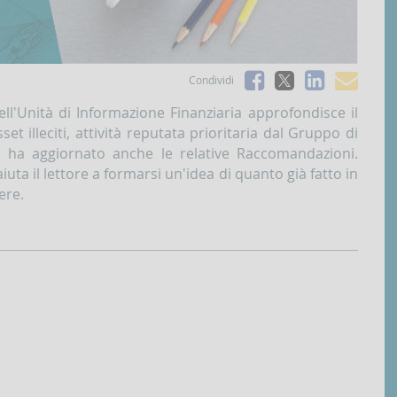
Facebook
Linked
e-
Condividi
X
mai
l'Unità di Informazione Finanziaria approfondisce il
t illeciti, attività reputata prioritaria dal Gruppo di
he ha aggiornato anche le relative Raccomandazioni.
iuta il lettore a formarsi un'idea di quanto già fatto in
ere.