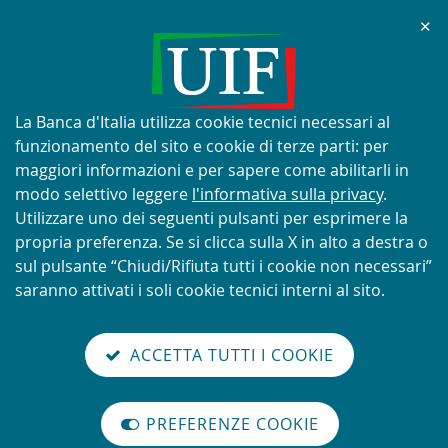
Chi
✕
AVVISO
Tentativi di truffa con utilizzo
improprio del nome e del logo
Informativa
La Banca d'Italia utilizza cookie tecnici necessari al
della UIF
sui
funzionamento del sito e cookie di terze parti: per
cookie:
maggiori informazioni e per sapere come abilitarli in
modo selettivo leggere
l'informativa sulla privacy
.
Utilizzare uno dei seguenti pulsanti per esprimere la
propria preferenza. Se si clicca sulla X in alto a destra o
SCOPRI DI PIÙ
sul pulsante “Chiudi/Rifiuta tutti i cookie non necessari”
saranno attivati i soli cookie tecnici interni al sito.
Torna
Cerca
V
glish
en
alla
ACCETTA TUTTI I COOKIE
ISTEMA
version
nel
il
home
NTIRICICLAGGIO
sei qui:
Home
Quaderni dell'antiriciclaggio
abilita
TALIANO
page
sito
m
modo
Statistiche - Dati sull'antiriciclaggio 1° semestre 2…
PREFERENZE COOKIE
Organizzazione
lettura
Statistiche - Dati
internazionale