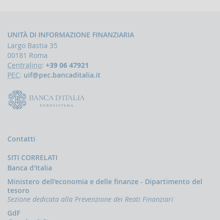
la
gestione
delle
comunicazioni
UNITÀ DI INFORMAZIONE FINANZIARIA
rivolte
Largo Bastia 35
alla
00181 Roma
UIF
Centralino
:
+39 06 47921
DEMPIMENTI
PEC
:
uif@pec.bancaditalia.it
EGLI
PERATORI
Segnalazioni
operazioni
sospette
(SOS)
Contatti
Sospensione
operazioni
SITI CORRELATI
sospette
Banca d'Italia
Segnalazioni
Ministero dell'economia e delle finanze - Dipartimento del
AntiRiciclaggio
tesoro
Aggregate
Sezione dedicata alla Prevenzione dei Reati Finanziari
(SARA)
GdF