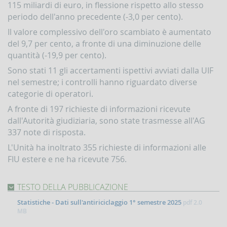
115 miliardi di euro, in flessione rispetto allo stesso
Contrasto
periodo dell'anno precedente (-3,0 per cento).
all'attività
dei
Il valore complessivo dell'oro scambiato è aumentato
Paesi
del 9,7 per cento, a fronte di una diminuzione delle
che
minacciano
quantità (-19,9 per cento).
la
Sono stati 11 gli accertamenti ispettivi avviati dalla UIF
pace
e
nel semestre; i controlli hanno riguardato diverse
la
categorie di operatori.
sicurezza
A fronte di 197 richieste di informazioni ricevute
internazionale
dall'Autorità giudiziaria, sono state trasmesse all'AG
Indicatori,
337 note di risposta.
schemi
e
L'Unità ha inoltrato 355 richieste di informazioni alle
comunicazioni
FIU estere e ne ha ricevute 756.
inerenti
a
profili
TESTO DELLA PUBBLICAZIONE
di
anomalia
Statistiche - Dati sull'antiriciclaggio 1° semestre 2025
pdf
2.0
MB
Criteri
per