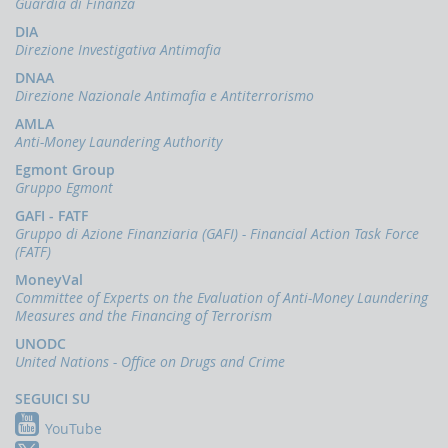
Guardia di Finanza
Comunicazioni
oggettive
DIA
(OGG)
Direzione Investigativa Antimafia
Dichiarazioni
DNAA
operazioni
Direzione Nazionale Antimafia e Antiterrorismo
in
AMLA
oro
Anti-Money Laundering Authority
(ORO)
Egmont Group
Comunicazioni
Gruppo Egmont
sanzioni
finanziarie
GAFI - FATF
Gruppo di Azione Finanziaria (GAFI) - Financial Action Task Force
Comunicazioni
(FATF)
Russia
e
MoneyVal
Bielorussia
Committee of Experts on the Evaluation of Anti-Money Laundering
(DEPRU,
Measures and the Financing of Terrorism
TRU,
UNODC
RUS,
United Nations - Office on Drugs and Crime
CBR)
SEGUICI SU
ORTALE
NFOSTAT-
YouTube
F