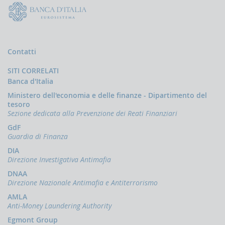
Comunicazioni
oggettive
(OGG)
Dichiarazioni
operazioni
Contatti
in
oro
SITI CORRELATI
(ORO)
Banca d'Italia
Comunicazioni
Ministero dell'economia e delle finanze - Dipartimento del
sanzioni
tesoro
finanziarie
Sezione dedicata alla Prevenzione dei Reati Finanziari
Comunicazioni
GdF
Russia
Guardia di Finanza
e
Bielorussia
DIA
(DEPRU,
Direzione Investigativa Antimafia
TRU,
DNAA
RUS,
Direzione Nazionale Antimafia e Antiterrorismo
CBR)
AMLA
ORTALE
Anti-Money Laundering Authority
NFOSTAT-
Egmont Group
F