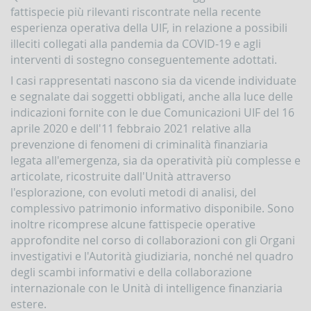
fattispecie più rilevanti riscontrate nella recente
Contrasto
all'attività
esperienza operativa della UIF, in relazione a possibili
dei
illeciti collegati alla pandemia da COVID-19 e agli
Paesi
interventi di sostegno conseguentemente adottati.
che
minacciano
I casi rappresentati nascono sia da vicende individuate
la
e segnalate dai soggetti obbligati, anche alla luce delle
pace
e
indicazioni fornite con le due Comunicazioni UIF del 16
la
aprile 2020 e dell'11 febbraio 2021 relative alla
sicurezza
prevenzione di fenomeni di criminalità finanziaria
internazionale
legata all'emergenza, sia da operatività più complesse e
Indicatori,
articolate, ricostruite dall'Unità attraverso
schemi
l'esplorazione, con evoluti metodi di analisi, del
e
complessivo patrimonio informativo disponibile. Sono
comunicazioni
inerenti
inoltre ricomprese alcune fattispecie operative
a
approfondite nel corso di collaborazioni con gli Organi
profili
investigativi e l'Autorità giudiziaria, nonché nel quadro
di
anomalia
degli scambi informativi e della collaborazione
internazionale con le Unità di intelligence finanziaria
Criteri
estere.
per