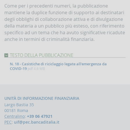
la
Come per i precedenti numeri, la pubblicazione
gestione
mantiene la duplice funzione di supporto ai destinatari
delle
comunicazioni
degli obblighi di collaborazione attiva e di divulgazione
rivolte
della materia a un pubblico più esteso, con riferimento
alla
specifico ad un tema che ha avuto significative ricadute
UIF
anche in termini di criminalità finanziaria.
DEMPIMENTI
EGLI
PERATORI
TESTO DELLA PUBBLICAZIONE
Segnalazioni
N. 18 - Casistiche di riciclaggio legate all'emergenza da
operazioni
COVID-19
pdf
4.6 MB
sospette
(SOS)
Sospensione
operazioni
sospette
UNITÀ DI INFORMAZIONE FINANZIARIA
Largo Bastia 35
Segnalazioni
00181 Roma
AntiRiciclaggio
Centralino
:
+39 06 47921
Aggregate
PEC
:
uif@pec.bancaditalia.it
(SARA)