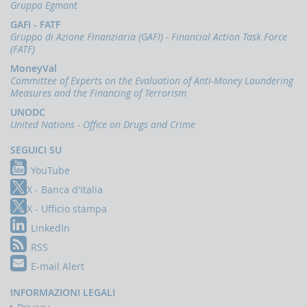
Gruppo Egmont
Accesso
GAFI - FATF
al
Gruppo di Azione Finanziaria (GAFI) - Financial Action Task Force
portale
(FATF)
Infostat-
UIF
MoneyVal
istruzioni
Committee of Experts on the Evaluation of Anti-Money Laundering
e
Measures and the Financing of Terrorism
tutorial
UNODC
United Nations - Office on Drugs and Crime
UBBLICAZIONI
Rapporto
SEGUICI SU
annuale
YouTube
Quaderni
X - Banca d'Italia
dell'antiriciclaggio
X - Ufficio stampa
Newsletter
LinkedIn
Interventi
del
RSS
Direttore
E-mail Alert
Interventi
della
INFORMAZIONI LEGALI
Banca