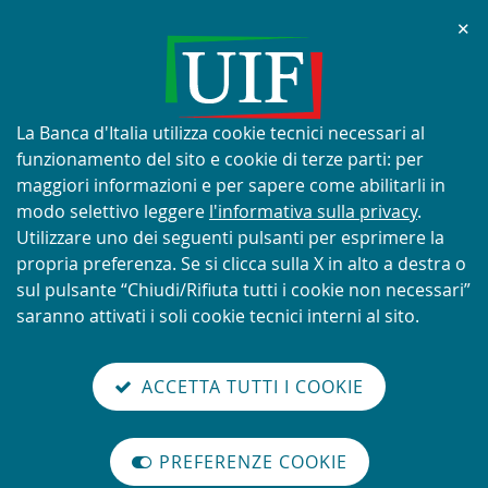
Chi
✕
AVVISO
Tentativi di truffa con utilizzo
improprio del nome e del logo
Informativa
La Banca d'Italia utilizza cookie tecnici necessari al
della UIF
sui
funzionamento del sito e cookie di terze parti: per
cookie:
maggiori informazioni e per sapere come abilitarli in
modo selettivo leggere
l'informativa sulla privacy
.
Utilizzare uno dei seguenti pulsanti per esprimere la
propria preferenza. Se si clicca sulla X in alto a destra o
SCOPRI DI PIÙ
sul pulsante “Chiudi/Rifiuta tutti i cookie non necessari”
saranno attivati i soli cookie tecnici interni al sito.
Torna
Cerca
V
glish
en
alla
ACCETTA TUTTI I COOKIE
ISTEMA
version
nel
il
home
NTIRICICLAGGIO
sei qui:
Home
Quaderni dell'antiriciclaggio
abilita
TALIANO
page
sito
m
modo
N. 18 - Casistiche di riciclaggio legate all'emergenz…
PREFERENZE COOKIE
Organizzazione
lettura
N. 18 - Casistiche di riciclaggio
internazionale