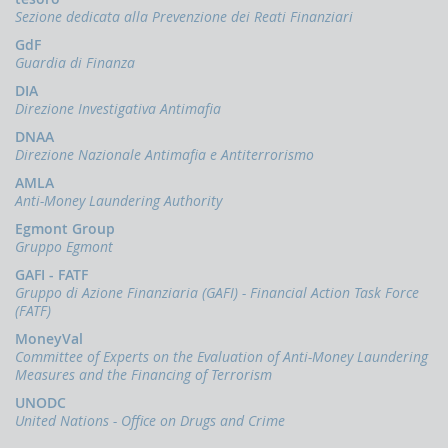
d'Italia
Sezione dedicata alla Prevenzione dei Reati Finanziari
in
GdF
materia
Guardia di Finanza
di
antiriciclaggio
DIA
Direzione Investigativa Antimafia
Comunicati
DNAA
Novità
Direzione Nazionale Antimafia e Antiterrorismo
AMLA
PPROFONDIMENTI
Anti-Money Laundering Authority
Il
Egmont Group
finanziamento
Gruppo Egmont
del
terrorismo
GAFI - FATF
Gruppo di Azione Finanziaria (GAFI) - Financial Action Task Force
(FATF)
MoneyVal
Committee of Experts on the Evaluation of Anti-Money Laundering
Measures and the Financing of Terrorism
UNODC
United Nations - Office on Drugs and Crime