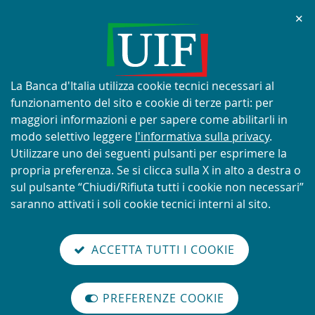
Chi
✕
AVVISO
Tentativi di truffa con utilizzo
improprio del nome e del logo
Informativa
La Banca d'Italia utilizza cookie tecnici necessari al
della UIF
sui
funzionamento del sito e cookie di terze parti: per
cookie:
maggiori informazioni e per sapere come abilitarli in
modo selettivo leggere
l'informativa sulla privacy
.
Utilizzare uno dei seguenti pulsanti per esprimere la
propria preferenza. Se si clicca sulla X in alto a destra o
SCOPRI DI PIÙ
sul pulsante “Chiudi/Rifiuta tutti i cookie non necessari”
saranno attivati i soli cookie tecnici interni al sito.
Torna
Cerca
V
glish
en
alla
ACCETTA TUTTI I COOKIE
ISTEMA
version
nel
il
home
NTIRICICLAGGIO
sei qui:
Home
Quaderni dell'antiriciclaggio
abilita
TALIANO
page
sito
m
modo
Quaderni dell'antiriciclaggio - Collana Dati statist…
PREFERENZE COOKIE
Organizzazione
lettura
Quaderni dell'antiriciclaggio -
internazionale