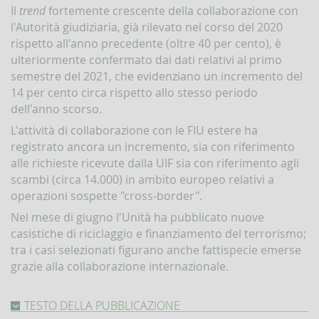
Comunicazioni
Il
trend
fortemente crescente della collaborazione con
oggettive
l'Autorità giudiziaria, già rilevato nel corso del 2020
(OGG)
rispetto all'anno precedente (oltre 40 per cento), è
Dichiarazioni
ulteriormente confermato dai dati relativi al primo
operazioni
semestre del 2021, che evidenziano un incremento del
in
oro
14 per cento circa rispetto allo stesso periodo
(ORO)
dell'anno scorso.
Comunicazioni
L'attività di collaborazione con le FIU estere ha
sanzioni
registrato ancora un incremento, sia con riferimento
finanziarie
alle richieste ricevute dalla UIF sia con riferimento agli
Comunicazioni
scambi (circa 14.000) in ambito europeo relativi a
Russia
operazioni sospette "cross-border".
e
Bielorussia
Nel mese di giugno l'Unità ha pubblicato nuove
(DEPRU,
casistiche di riciclaggio e finanziamento del terrorismo;
TRU,
RUS,
tra i casi selezionati figurano anche fattispecie emerse
CBR)
grazie alla collaborazione internazionale.
ORTALE
NFOSTAT-
TESTO DELLA PUBBLICAZIONE
F