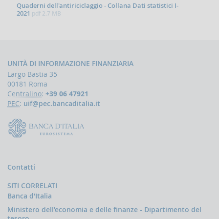
Quaderni dell'antiriciclaggio - Collana Dati statistici I-
Accesso
2021
pdf
2.7 MB
al
portale
Infostat-
UIF
istruzioni
e
UNITÀ DI INFORMAZIONE FINANZIARIA
tutorial
Largo Bastia 35
00181 Roma
UBBLICAZIONI
Centralino
:
+39 06 47921
PEC
:
uif@pec.bancaditalia.it
Rapporto
annuale
Quaderni
dell'antiriciclaggio
Newsletter
Interventi
Contatti
del
Direttore
SITI CORRELATI
Banca d'Italia
Interventi
della
Ministero dell'economia e delle finanze - Dipartimento del
Banca
tesoro