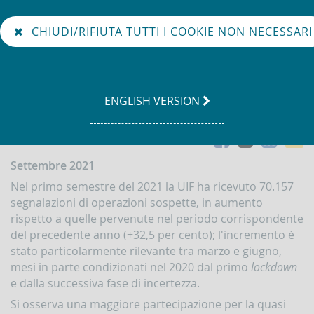
d
Collana Dati statistici I-2021
Ordinamento
n
italiano
CHIUDI/RIFIUTA TUTTI I COOKIE NON NECESSARI
Go
Cerca
Il
to
nel
ruolo
the
sito
dell'Unità
english
di
GO
ENGLISH VERSION
Informazione
version
Finanziaria
TO
per
Facebook
Link
e
l'Italia
Condividi
(UIF)
X
m
Settembre 2021
Organigramma
Nel primo semestre del 2021 la UIF ha ricevuto 70.157
UIF
segnalazioni di operazioni sospette, in aumento
ORMATIVA
rispetto a quelle pervenute nel periodo corrispondente
Antiriciclaggio
del precedente anno (+32,5 per cento); l'incremento è
stato particolarmente rilevante tra marzo e giugno,
Contrasto
mesi in parte condizionati nel 2020 dal primo
lockdown
al
finanziamento
e dalla successiva fase di incertezza.
del
Si osserva una maggiore partecipazione per la quasi
terrorismo