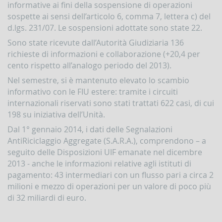
la
informative ai fini della sospensione di operazioni
gestione
sospette ai sensi dell’articolo 6, comma 7, lettera c) del
delle
d.lgs. 231/07. Le sospensioni adottate sono state 22.
comunicazioni
rivolte
Sono state ricevute dall’Autorità Giudiziaria 136
alla
richieste di informazioni e collaborazione (+20,4 per
UIF
cento rispetto all’analogo periodo del 2013).
DEMPIMENTI
Nel semestre, si è mantenuto elevato lo scambio
EGLI
informativo con le FIU estere: tramite i circuiti
PERATORI
internazionali riservati sono stati trattati 622 casi, di cui
Segnalazioni
198 su iniziativa dell’Unità.
operazioni
sospette
Dal 1° gennaio 2014, i dati delle Segnalazioni
(SOS)
AntiRiciclaggio Aggregate (S.A.R.A.), comprendono – a
Sospensione
seguito delle Disposizioni UIF emanate nel dicembre
operazioni
2013 - anche le informazioni relative agli istituti di
sospette
pagamento: 43 intermediari con un flusso pari a circa 2
Segnalazioni
milioni e mezzo di operazioni per un valore di poco più
AntiRiciclaggio
di 32 miliardi di euro.
Aggregate
(SARA)