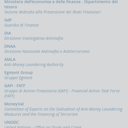
Ministero dell'economia e delle finanze - Dipartimento del
Accesso
tesoro
al
Sezione dedicata alla Prevenzione dei Reati Finanziari
portale
GdF
Infostat-
Guardia di Finanza
UIF
istruzioni
DIA
e
Direzione Investigativa Antimafia
tutorial
DNAA
Direzione Nazionale Antimafia e Antiterrorismo
UBBLICAZIONI
AMLA
Rapporto
Anti-Money Laundering Authority
annuale
Egmont Group
Quaderni
Gruppo Egmont
dell'antiriciclaggio
GAFI - FATF
Newsletter
Gruppo di Azione Finanziaria (GAFI) - Financial Action Task Force
(FATF)
Interventi
del
MoneyVal
Direttore
Committee of Experts on the Evaluation of Anti-Money Laundering
Measures and the Financing of Terrorism
Interventi
della
UNODC
Banca
United Nations - Office on Drugs and Crime