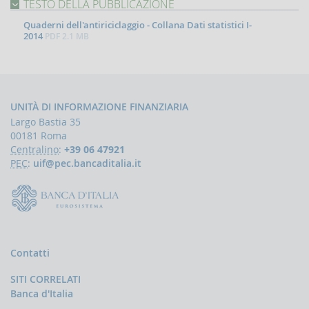
TESTO DELLA PUBBLICAZIONE
Comunicazioni
oggettive
Quaderni dell'antiriciclaggio - Collana Dati statistici I-
(OGG)
2014
PDF
2.1 MB
Dichiarazioni
operazioni
in
oro
(ORO)
UNITÀ DI INFORMAZIONE FINANZIARIA
Comunicazioni
Largo Bastia 35
sanzioni
00181 Roma
finanziarie
Centralino
:
+39 06 47921
PEC
:
uif@pec.bancaditalia.it
Comunicazioni
Russia
e
Bielorussia
(DEPRU,
TRU,
RUS,
Contatti
CBR)
ORTALE
SITI CORRELATI
NFOSTAT-
Banca d'Italia
F