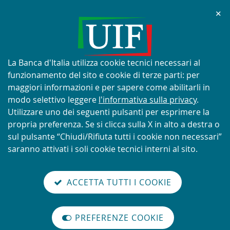
Chi
✕
AVVISO
Tentativi di truffa con utilizzo
improprio del nome e del logo
Informativa
La Banca d'Italia utilizza cookie tecnici necessari al
della UIF
sui
funzionamento del sito e cookie di terze parti: per
cookie:
maggiori informazioni e per sapere come abilitarli in
modo selettivo leggere
l'informativa sulla privacy
.
Utilizzare uno dei seguenti pulsanti per esprimere la
propria preferenza. Se si clicca sulla X in alto a destra o
SCOPRI DI PIÙ
sul pulsante “Chiudi/Rifiuta tutti i cookie non necessari”
saranno attivati i soli cookie tecnici interni al sito.
Torna
Cerca
V
glish
en
alla
ACCETTA TUTTI I COOKIE
ISTEMA
version
nel
il
home
NTIRICICLAGGIO
sei qui:
Home
Quaderni dell'antiriciclaggio
abilita
TALIANO
page
sito
m
modo
Quaderni dell'antiriciclaggio - Collana Dati statisti…
PREFERENZE COOKIE
Organizzazione
lettura
Quaderni dell'antiriciclaggio -
internazionale