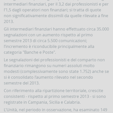
intermediari finanziari, per il 3,2 dai professionisti e per
Contrasto
all'attività
l’1,5 dagli operatori non finanziari; si tratta di quote
dei
non significativamente dissimili da quelle rilevate a fine
Paesi
2013.
che
minacciano
Gli intermediari finanziari hanno effettuato circa 35.000
la
segnalazioni con un aumento rispetto al primo
pace
semestre 2013 di circa 5.500 comunicazioni;
e
la
l’incremento è riconducibile principalmente alla
sicurezza
categoria "Banche e Poste".
internazionale
Le segnalazioni dei professionisti e del comparto non
Indicatori,
finanziario rimangono su numeri assoluti molto
schemi
e
modesti (complessivamente sono state 1.752) anche se
comunicazioni
si è consolidato l’aumento rilevato nel secondo
inerenti
semestre del 2013.
a
profili
Con riferimento alla ripartizione territoriale, crescite
di
consistenti - rispetto al primo semestre 2013 - si sono
anomalia
registrate in Campania, Sicilia e Calabria.
Criteri
L'Unità, nel periodo in osservazione, ha esaminato 149
per