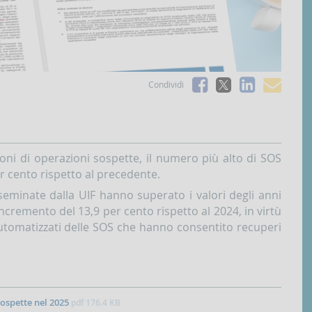
Facebook
Linked
e-
Condividi
X
mai
oni di operazioni sospette, il numero più alto di SOS
r cento rispetto al precedente.
seminate dalla UIF hanno superato i valori degli anni
cremento del 13,9 per cento rispetto al 2024, in virtù
miautomatizzati delle SOS che hanno consentito recuperi
sospette nel 2025
pdf
176.4 KB