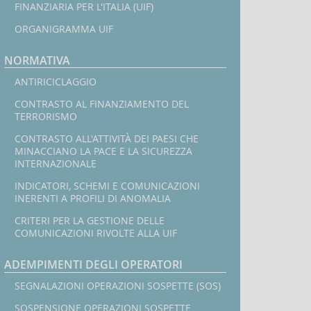
FINANZIARIA PER L'ITALIA (UIF)
1
-
ORGANIGRAMMA UIF
2026.
Le
NORMATIVA
segnalazioni
In
di
ANTIRICICLAGGIO
operazioni
CONTRASTO AL FINANZIAMENTO DEL
l
sospette
TERRORISMO
nel
2025
CONTRASTO ALL'ATTIVITÀ DEI PAESI CHE
MINACCIANO LA PACE E LA SICUREZZA
INTERNAZIONALE
INDICATORI, SCHEMI E COMUNICAZIONI
INERENTI A PROFILI DI ANOMALIA
CRITERI PER LA GESTIONE DELLE
COMUNICAZIONI RIVOLTE ALLA UIF
ADEMPIMENTI DEGLI OPERATORI
SEGNALAZIONI OPERAZIONI SOSPETTE (SOS)
SOSPENSIONE OPERAZIONI SOSPETTE