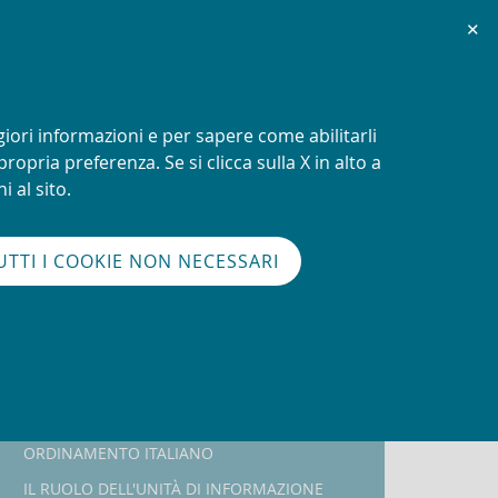
Chiudi
✕
SCOPRI DI PIÙ
giori informazioni e per sapere come abilitarli
ropria preferenza. Se si clicca sulla X in alto a
Cerca
i al sito.
glish
en
version
nel
UTTI I COOKIE NON NECESSARI
sito
Navigazione
IL SISTEMA ANTIRICICLAGGIO ITALIANO
sei
qui:
ORGANIZZAZIONE INTERNAZIONALE
Home
Newsletter
ORDINAMENTO ITALIANO
Newsletter
IL RUOLO DELL'UNITÀ DI INFORMAZIONE
n.