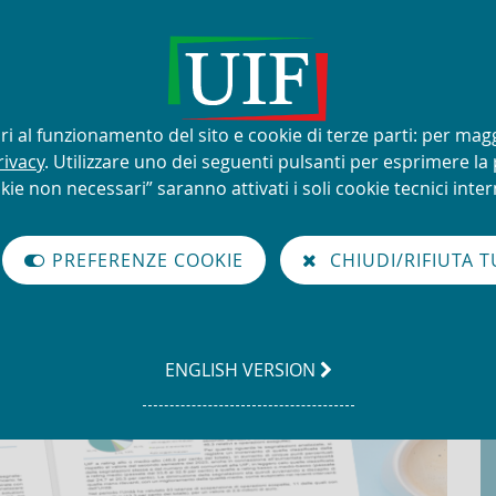
lizzo improprio del nome e del
sari al funzionamento del sito e cookie di terze parti: per mag
rivacy
. Utilizzare uno dei seguenti pulsanti per esprimere la p
kie non necessari” saranno attivati i soli cookie tecnici intern
à di Informazione Finanziaria per l'Italia
 segnalazioni di operazioni sospette nel 2025
PREFERENZE COOKIE
CHIUDI/RIFIUTA T
 segnalazioni di operazioni
GO
ENGLISH VERSION
TO