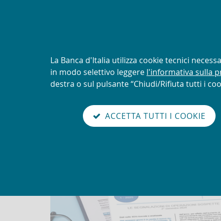
AVVISO
Tentativi di truffa con uti
logo della UIF
Informativa
La Banca d'Italia utilizza cookie tecnici neces
sui
in modo selettivo leggere
l'informativa sulla p
Torna
cookie:
destra o sul pulsante “Chiudi/Rifiuta tutti i coo
Unit
alla
home
sei qui:
Home
Newsletter
Newsletter n. 1 - 2026. Le
abilita
page
ACCETTA TUTTI I COOKIE
modo
Newsletter n. 1 - 2026. Le
lettura
sospette nel 2025
Go
Cerca
to
nel
the
sito
english
version