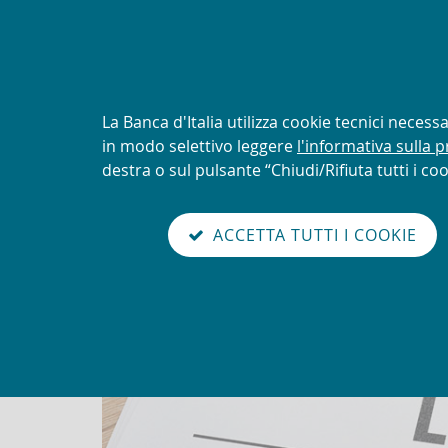
AVVISO
Tentativi di truffa con uti
logo della UIF
Informativa
La Banca d'Italia utilizza cookie tecnici neces
sui
in modo selettivo leggere
l'informativa sulla p
Torna
cookie:
destra o sul pulsante “Chiudi/Rifiuta tutti i coo
Unit
alla
home
sei qui:
Home
Novità
Alert sanzioni finanziarie mira
abilita
page
ACCETTA TUTTI I COOKIE
modo
Alert sanzioni finanziarie m
lettura
Go
Cerca
to
nel
the
sito
english
version