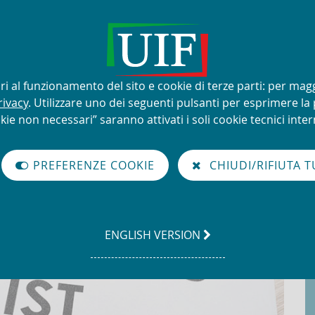
lizzo improprio del nome e del
sari al funzionamento del sito e cookie di terze parti: per mag
rivacy
. Utilizzare uno dei seguenti pulsanti per esprimere la p
kie non necessari” saranno attivati i soli cookie tecnici intern
à di Informazione Finanziaria per l'Italia
te UE - De-listing
PREFERENZE COOKIE
CHIUDI/RIFIUTA T
irate UE - De-listing
GO
ENGLISH VERSION
TO