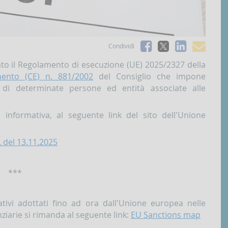
Facebook
Linked
e-
Condividi
X
mai
to il Regolamento di esecuzione (UE) 2025/2327 della
ento (CE) n. 881/2002
del Consiglio che impone
ti di determinate persone ed entità associate alle
 informativa, al seguente link del sito dell'Unione
L del 13.11.2025
***
ativi adottati fino ad ora dall'Unione europea nelle
anziarie si rimanda al seguente link:
EU Sanctions map