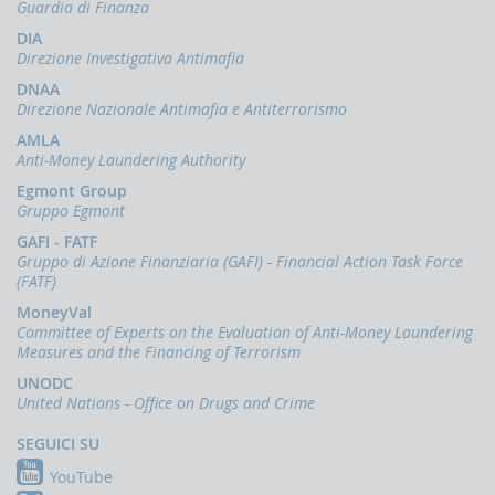
Comunicazioni
Guardia di Finanza
oggettive
DIA
(OGG)
Direzione Investigativa Antimafia
Dichiarazioni
DNAA
operazioni
Direzione Nazionale Antimafia e Antiterrorismo
in
oro
AMLA
(ORO)
Anti-Money Laundering Authority
Egmont Group
Comunicazioni
Gruppo Egmont
sanzioni
finanziarie
GAFI - FATF
Gruppo di Azione Finanziaria (GAFI) - Financial Action Task Force
Comunicazioni
(FATF)
Russia
e
MoneyVal
Bielorussia
Committee of Experts on the Evaluation of Anti-Money Laundering
(DEPRU,
Measures and the Financing of Terrorism
TRU,
UNODC
RUS,
United Nations - Office on Drugs and Crime
CBR)
SEGUICI SU
ORTALE
NFOSTAT-
YouTube
F