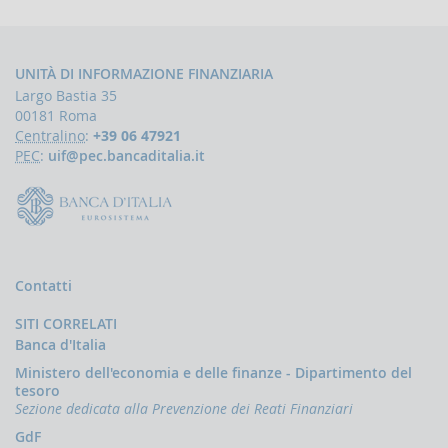
la
gestione
delle
comunicazioni
UNITÀ DI INFORMAZIONE FINANZIARIA
rivolte
Largo Bastia 35
alla
UIF
00181 Roma
Centralino
:
+39 06 47921
DEMPIMENTI
PEC
:
uif@pec.bancaditalia.it
EGLI
PERATORI
Segnalazioni
operazioni
sospette
(SOS)
Contatti
Sospensione
operazioni
SITI CORRELATI
sospette
Banca d'Italia
Segnalazioni
Ministero dell'economia e delle finanze - Dipartimento del
AntiRiciclaggio
tesoro
Aggregate
Sezione dedicata alla Prevenzione dei Reati Finanziari
(SARA)
GdF