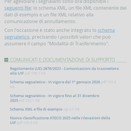
Per agevolare i segnalanti sono ora disponibili i
Contrasto
seguenti file
: lo schema XML, un file XML contenente dei
all'attività
dati di esempio e un file XML relativo alla
dei
Paesi
comunicazione di annullamento.
che
Con l'occasione è stato anche integrato lo
schema
minacciano
la
segnaletico
, precisando i possibili valori che può
pace
assumere il campo "Modalità di Trasferimento".
e
la
sicurezza
COMUNICATI E DOCUMENTAZIONE DI SUPPORTO
internazionale
Regolamento (UE) 2878/2023 - Comunicazioni da trasmettere
Indicatori,
alla UIF
pdf
199.1 KB
schemi
Schema segnaletico - In vigore dal 1° gennaio 2026
e
pdf
192.6
comunicazioni
KB
inerenti
Schema segnaletico - In vigore fino al 31 dicembre
a
2025
pdf
234.1 KB
profili
di
Schema XML e file di esempio
zip
4.5 KB
anomalia
Nuova classificazione ATECO 2025 nelle rilevazioni della
Criteri
UIF
pdf
129.5 KB
per