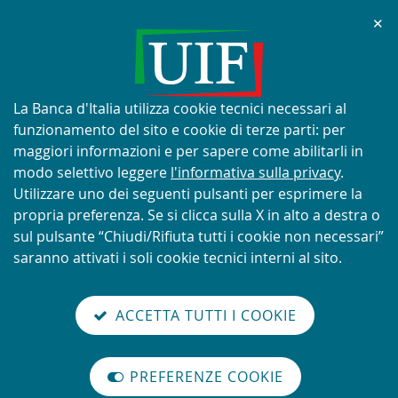
Chi
✕
AVVISO
Tentativi di truffa con utilizzo
improprio del nome e del logo
Informativa
La Banca d'Italia utilizza cookie tecnici necessari al
della UIF
sui
funzionamento del sito e cookie di terze parti: per
cookie:
maggiori informazioni e per sapere come abilitarli in
modo selettivo leggere
l'informativa sulla privacy
.
Utilizzare uno dei seguenti pulsanti per esprimere la
propria preferenza. Se si clicca sulla X in alto a destra o
SCOPRI DI PIÙ
sul pulsante “Chiudi/Rifiuta tutti i cookie non necessari”
saranno attivati i soli cookie tecnici interni al sito.
Torna
Cerca
V
glish
en
alla
ACCETTA TUTTI I COOKIE
ISTEMA
version
nel
il
home
NTIRICICLAGGIO
sei qui:
Home
Novità
abilita
TALIANO
page
sito
m
modo
Rilevazione ai sensi del Regolamento (UE) 2878/2023 - Precisazioni e file
PREFERENZE COOKIE
Organizzazione
lettura
di…
internazionale