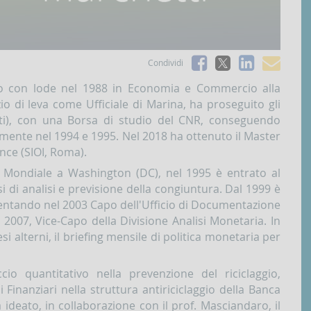
Facebook
Linked
e-
Condividi
X
mai
ato con lode nel 1988 in Economia e Commercio alla
o di leva come Ufficiale di Marina, ha proseguito gli
niti), con una Borsa di studio del CNR, conseguendo
amente nel 1994 e 1995. Nel 2018 ha ottenuto il Master
nce (SIOI, Roma).
 Mondiale a Washington (DC), nel 1995 è entrato al
i di analisi e previsione della congiuntura. Dal 1999 è
ventando nel 2003 Capo dell'Ufficio di Documentazione
l 2007, Vice-Capo della Divisione Analisi Monetaria. In
esi alterni, il briefing mensile di politica monetaria per
io quantitativo nella prevenzione del riciclaggio,
 Finanziari nella struttura antiriciclaggio della Banca
 ideato, in collaborazione con il prof. Masciandaro, il