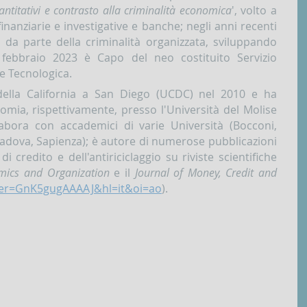
ntitativi e contrasto alla criminalità economica
', volto a
inanziarie e investigative e banche; negli anni recenti
a da parte della criminalità organizzata, sviluppando
 febbraio 2023 è Capo del neo costituito Servizio
e Tecnologica.
della California a San Diego (UCDC) nel 2010 e ha
ia, rispettivamente, presso l'Università del Molise
labora con accademici di varie Università (Bocconi,
adova, Sapienza); è autore di numerose pubblicazioni
 credito e dell'antiriciclaggio su riviste scientifiche
mics and Organization
e il
Journal of Money, Credit and
?user=GnK5gugAAAAJ&hl=it&oi=ao
).