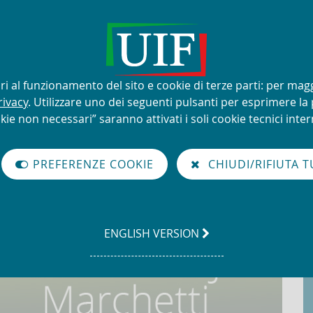
lizzo improprio del nome e del
sari al funzionamento del sito e cookie di terze parti: per mag
rivacy
. Utilizzare uno dei seguenti pulsanti per esprimere la p
kie non necessari” saranno attivati i soli cookie tecnici intern
à di Informazione Finanziaria per l'Italia
hetti
PREFERENZE COOKIE
CHIUDI/RIFIUTA T
GO
ENGLISH VERSION
TO