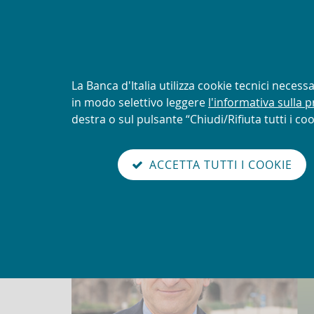
AVVISO
Tentativi di truffa con uti
logo della UIF
Informativa
La Banca d'Italia utilizza cookie tecnici neces
sui
in modo selettivo leggere
l'informativa sulla p
Torna
cookie:
destra o sul pulsante “Chiudi/Rifiuta tutti i coo
Unit
alla
home
sei qui:
Home
Organigramma UIF
Domenico J. Marc
abilita
page
ACCETTA TUTTI I COOKIE
modo
Domenico J. Marchetti
lettura
Go
Cerca
to
nel
the
sito
english
version