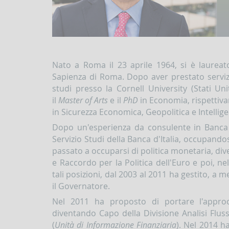
Nato a Roma il 23 aprile 1964, si è laure
Sapienza di Roma. Dopo aver prestato servizi
studi presso la Cornell University (Stati U
il
Master of Arts
e il
PhD
in Economia, rispettiv
in Sicurezza Economica, Geopolitica e Intellige
Dopo un'esperienza da consulente in Banca
Servizio Studi della Banca d'Italia, occupandos
passato a occuparsi di politica monetaria, di
e Raccordo per la Politica dell'Euro e poi, ne
tali posizioni, dal 2003 al 2011 ha gestito, a m
il Governatore.
Nel 2011 ha proposto di portare l'approcc
diventando Capo della Divisione Analisi Flussi
(
Unità di Informazione Finanziaria
). Nel 2014 ha