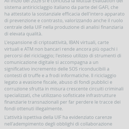
All'inizio del 2026 si è conclusa la Mutual Evaluation del
Contrasto
sistema antiriciclaggio italiano da parte del GAFI, che
all'attività
ha attestato la sostanziale efficacia dell'intero apparato
dei
di prevenzione e contrasto, valorizzando anche il ruolo
Paesi
che
centrale della UIF nella produzione di analisi finanziaria
minacciano
di elevata qualità.
la
pace
L'espansione di criptoattività, IBAN virtuali, carte
e
virtuali e ATM non bancari rende ancora più opachi i
la
percorsi del riciclaggio; l'esteso utilizzo di strumenti di
sicurezza
internazionale
comunicazione digitale si accompagna a un
significativo incremento delle SOS riconducibili a
Indicatori,
contesti di truffe e a frodi informatiche. Il riciclaggio
schemi
e
legato a evasione fiscale, abuso di fondi pubblici e
comunicazioni
corruzione sfrutta in misura crescente circuiti criminali
inerenti
specializzati, che utilizzano sofisticate infrastrutture
a
finanziarie transnazionali per far perdere le tracce dei
profili
di
fondi ottenuti illegalmente.
anomalia
L'attività ispettiva della UIF ha evidenziato carenze
Criteri
nell'adempimento degli obblighi di collaborazione
per