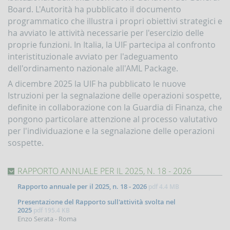
Board. L'Autorità ha pubblicato il documento
Accesso
al
programmatico che illustra i propri obiettivi strategici e
portale
ha avviato le attività necessarie per l'esercizio delle
Infostat-
proprie funzioni. In Italia, la UIF partecipa al confronto
UIF
interistituzionale avviato per l'adeguamento
istruzioni
e
dell'ordinamento nazionale all'AML Package.
tutorial
A dicembre 2025 la UIF ha pubblicato le nuove
UBBLICAZIONI
Istruzioni per la segnalazione delle operazioni sospette,
definite in collaborazione con la Guardia di Finanza, che
Rapporto
pongono particolare attenzione al processo valutativo
annuale
per l'individuazione e la segnalazione delle operazioni
Quaderni
sospette.
dell'antiriciclaggio
Newsletter
RAPPORTO ANNUALE PER IL 2025, N. 18 - 2026
Interventi
del
Rapporto annuale per il 2025, n. 18 - 2026
pdf
4.4 MB
Direttore
Presentazione del Rapporto sull'attività svolta nel
Interventi
2025
pdf
195.4 KB
della
Enzo Serata - Roma
Banca