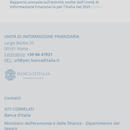
Rapporto annuale sull'attività svolta dall'Unità di
d'Italia
Informazione Finanziaria per l'Italia nel 2025
(Video)
in
materia
di
antiriciclaggio
Comunicati
UNITÀ DI INFORMAZIONE FINANZIARIA
Novità
Largo Bastia 35
00181 Roma
PPROFONDIMENTI
Centralino
:
+39 06 47921
PEC
:
uif@pec.bancaditalia.it
Il
finanziamento
del
terrorismo
Contatti
SITI CORRELATI
Banca d'Italia
Ministero dell'economia e delle finanze - Dipartimento del
tesoro