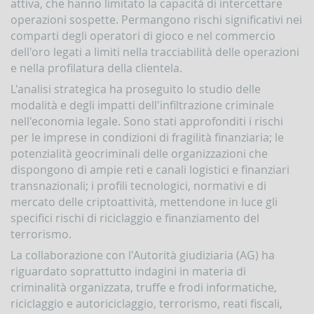
attiva, che hanno limitato la capacità di intercettare
la
gestione
operazioni sospette. Permangono rischi significativi nei
delle
comparti degli operatori di gioco e nel commercio
comunicazioni
dell'oro legati a limiti nella tracciabilità delle operazioni
rivolte
e nella profilatura della clientela.
alla
UIF
L'analisi strategica ha proseguito lo studio delle
modalità e degli impatti dell'infiltrazione criminale
DEMPIMENTI
EGLI
nell'economia legale. Sono stati approfonditi i rischi
PERATORI
per le imprese in condizioni di fragilità finanziaria; le
Segnalazioni
potenzialità geocriminali delle organizzazioni che
operazioni
dispongono di ampie reti e canali logistici e finanziari
sospette
transnazionali; i profili tecnologici, normativi e di
(SOS)
mercato delle criptoattività, mettendone in luce gli
Sospensione
specifici rischi di riciclaggio e finanziamento del
operazioni
terrorismo.
sospette
La collaborazione con l'Autorità giudiziaria (AG) ha
Segnalazioni
riguardato soprattutto indagini in materia di
AntiRiciclaggio
Aggregate
criminalità organizzata, truffe e frodi informatiche,
(SARA)
riciclaggio e autoriciclaggio, terrorismo, reati fiscali,