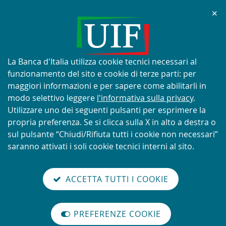
Chi
✕
AVVISO
Tentativi di truffa con utilizzo
improprio del nome e del logo
Informativa
La Banca d'Italia utilizza cookie tecnici necessari al
della UIF
sui
funzionamento del sito e cookie di terze parti: per
cookie:
maggiori informazioni e per sapere come abilitarli in
modo selettivo leggere
l'informativa sulla privacy
.
Utilizzare uno dei seguenti pulsanti per esprimere la
propria preferenza. Se si clicca sulla X in alto a destra o
SCOPRI DI PIÙ
sul pulsante “Chiudi/Rifiuta tutti i cookie non necessari”
saranno attivati i soli cookie tecnici interni al sito.
Torna
Cerca
V
glish
en
alla
ACCETTA TUTTI I COOKIE
ISTEMA
version
nel
il
home
NTIRICICLAGGIO
sei qui:
Home
Rapporto annuale
abilita
TALIANO
page
sito
m
modo
Rapporto annuale per il 2025, n. 18 - 2026
PREFERENZE COOKIE
Organizzazione
lettura
Rapporto annuale per il 2025,
internazionale