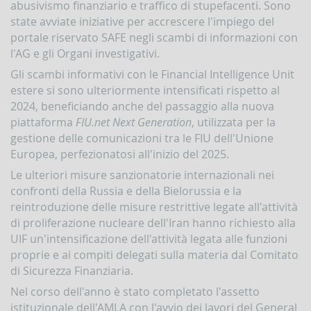
Comunicazioni
abusivismo finanziario e traffico di stupefacenti. Sono
oggettive
state avviate iniziative per accrescere l'impiego del
(OGG)
portale riservato SAFE negli scambi di informazioni con
Dichiarazioni
l'AG e gli Organi investigativi.
operazioni
Gli scambi informativi con le Financial Intelligence Unit
in
oro
estere si sono ulteriormente intensificati rispetto al
(ORO)
2024, beneficiando anche del passaggio alla nuova
Comunicazioni
piattaforma
FIU.net Next Generation
, utilizzata per la
sanzioni
gestione delle comunicazioni tra le FIU dell'Unione
finanziarie
Europea, perfezionatosi all'inizio del 2025.
Comunicazioni
Le ulteriori misure sanzionatorie internazionali nei
Russia
confronti della Russia e della Bielorussia e la
e
Bielorussia
reintroduzione delle misure restrittive legate all'attività
(DEPRU,
di proliferazione nucleare dell'Iran hanno richiesto alla
TRU,
UIF un'intensificazione dell'attività legata alle funzioni
RUS,
proprie e ai compiti delegati sulla materia dal Comitato
CBR)
di Sicurezza Finanziaria.
ORTALE
Nel corso dell'anno è stato completato l'assetto
NFOSTAT-
F
istituzionale dell'AMLA con l'avvio dei lavori del General