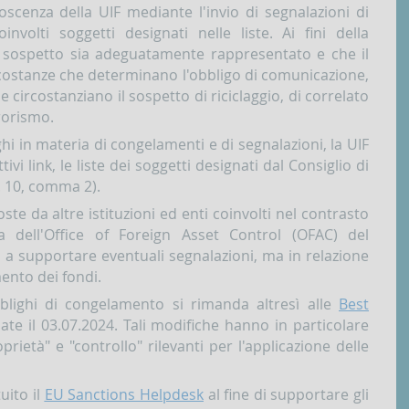
cenza della UIF mediante l'invio di segnalazioni di
involti soggetti designati nelle liste. Ai fini della
 sospetto sia adeguatamente rappresentato e che il
rcostanze che determinano l'obbligo di comunicazione,
e circostanziano il sospetto di riciclaggio, di correlato
rorismo.
ghi in materia di congelamenti e di segnalazioni, la UIF
vi link, le liste dei soggetti designati dal Consiglio di
. 10, comma 2).
poste da altre istituzioni ed enti coinvolti nel contrasto
a dell'Office of Foreign Asset Control (OFAC) del
a a supportare eventuali segnalazioni, ma in relazione
ento dei fondi.
blighi di congelamento si rimanda altresì alle
Best
ate il 03.07.2024. Tali modifiche hanno in particolare
prietà" e "controllo" rilevanti per l'applicazione delle
uito il
EU Sanctions Helpdesk
al fine di supportare gli