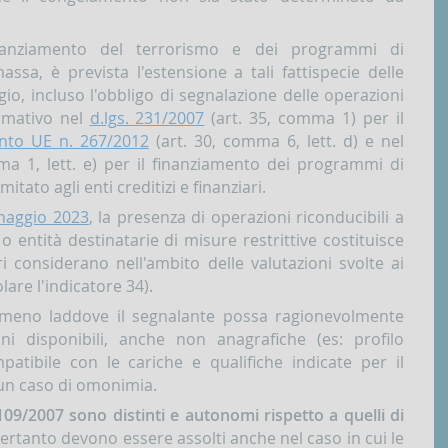
finanziamento del terrorismo e dei programmi di
assa, è prevista l'estensione a tali fattispecie delle
gio, incluso l'obbligo di segnalazione delle operazioni
rmativo nel
d.lgs. 231/2007
(art. 35, comma 1) per il
nto UE n. 267/2012
(art. 30, comma 6, lett. d) e nel
a 1, lett. e) per il finanziamento dei programmi di
mitato agli enti creditizi e finanziari.
maggio 2023
, la presenza di operazioni riconducibili a
o entità destinatarie di misure restrittive costituisce
i considerano nell'ambito delle valutazioni svolte ai
olare l'indicatore 34).
 meno laddove il segnalante possa ragionevolmente
oni disponibili, anche non anagrafiche (es: profilo
atibile con le cariche e qualifiche indicate per il
i un caso di omonimia.
 109/2007 sono distinti e autonomi rispetto a quelli di
 pertanto devono essere assolti anche nel caso in cui le