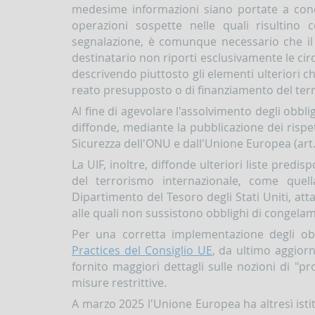
medesime informazioni siano portate a conos
operazioni sospette nelle quali risultino co
segnalazione, è comunque necessario che il
destinatario non riporti esclusivamente le ci
descrivendo piuttosto gli elementi ulteriori ch
reato presupposto o di finanziamento del ter
Al fine di agevolare l'assolvimento degli obbli
diffonde, mediante la pubblicazione dei rispetti
Sicurezza dell'ONU e dall'Unione Europea (art
La UIF, inoltre, diffonde ulteriori liste predis
del terrorismo internazionale, come quell
Dipartimento del Tesoro degli Stati Uniti, att
alle quali non sussistono obblighi di congelam
Per una corretta implementazione degli ob
Practices del Consiglio UE
, da ultimo aggiorn
fornito maggiori dettagli sulle nozioni di "pro
misure restrittive.
A marzo 2025 l'Unione Europea ha altresì istit