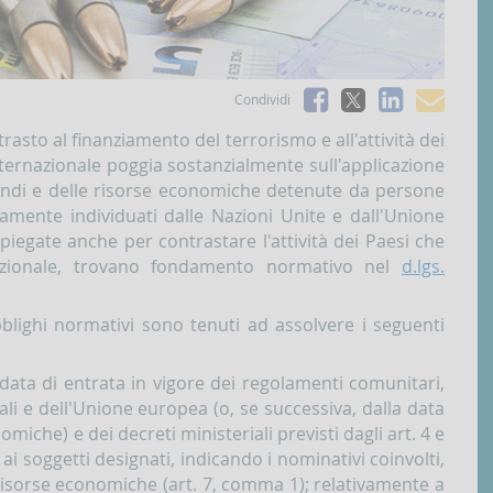
Facebook
Linked
e-
Condividi
X
mai
rasto al finanziamento del terrorismo e all'attività dei
nternazionale poggia sostanzialmente sull'applicazione
fondi e delle risorse economiche detenute da persone
icamente individuati dalle Nazioni Unite e dall'Unione
mpiegate anche per contrastare l'attività dei Paesi che
nazionale, trovano fondamento normativo nel
d.lgs.
obblighi normativi sono tenuti ad assolvere i seguenti
 data di entrata in vigore dei regolamenti comunitari,
ali e dell'Unione europea (o, se successiva, dalla data
miche) e dei decreti ministeriali previsti dagli art. 4 e
ai soggetti designati, indicando i nominativi coinvolti,
risorse economiche (art. 7, comma 1); relativamente a