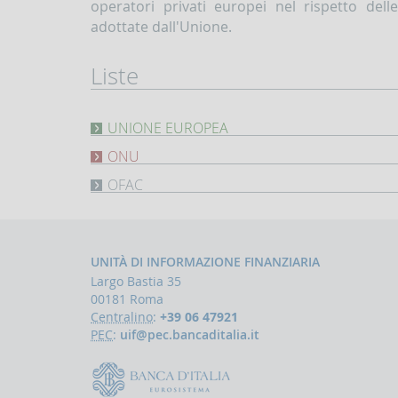
operatori privati europei nel rispetto delle
adottate dall'Unione.
Liste
UNIONE EUROPEA
Lista
ONU
consolidata
di
Lista
OFAC
persone,
consolidata
gruppi
di
Lista
ed
individui
consolidata
entità
ed
delle
soggetti
entità
persone
a
soggette
ed
UNITÀ DI INFORMAZIONE FINANZIARIA
sanzioni
a
entità
Largo Bastia 35
finanziarie
misure
oggetto
UE
restrittive
di
00181 Roma
(link
imposte
sanzioni
esterno)
Centralino
:
+39 06 47921
dal
finanziarie
PEC
:
uif@pec.bancaditalia.it
EU
Consiglio
da
Sanctions
di
parte
(restrictive
Sicurezza
delle
measures)
delle
autorià
Nazioni
americane
(link