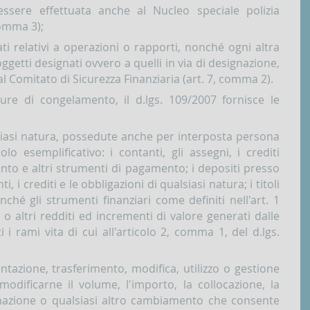
ssere effettuata anche al Nucleo speciale polizia
comma 3);
i relativi a operazioni o rapporti, nonché ogni altra
ggetti designati ovvero a quelli in via di designazione,
al Comitato di Sicurezza Finanziaria (art. 7, comma 2).
sure di congelamento, il d.lgs. 109/2007 fornisce le
ualsiasi natura, possedute anche per interposta persona
tolo esemplificativo: i contanti, gli assegni, i crediti
ento e altri strumenti di pagamento; i depositi presso
nti, i crediti e le obbligazioni di qualsiasi natura; i titoli
nché gli strumenti finanziari come definiti nell'art. 1
 o altri redditi ed incrementi di valore generati dalle
i i rami vita di cui all'articolo 2, comma 1, del d.lgs.
ntazione, trasferimento, modifica, utilizzo o gestione
odificarne il volume, l'importo, la collocazione, la
tinazione o qualsiasi altro cambiamento che consente