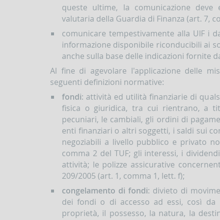
queste ultime, la comunicazione deve e
valutaria della Guardia di Finanza (art. 7, 
comunicare tempestivamente alla UIF i dat
informazione disponibile riconducibili ai so
anche sulla base delle indicazioni fornite d
Al fine di agevolare l'applicazione delle mi
seguenti definizioni normative:
fondi
: attività ed utilità finanziarie di q
fisica o giuridica, tra cui rientrano, a ti
pecuniari, le cambiali, gli ordini di pagam
enti finanziari o altri soggetti, i saldi sui co
negoziabili a livello pubblico e privato no
comma 2 del TUF; gli interessi, i dividendi
attività; le polizze assicurative concernent
209/2005 (art. 1, comma 1, lett. f);
congelamento di fondi
: divieto di movime
dei fondi o di accesso ad essi, così da m
proprietà, il possesso, la natura, la des