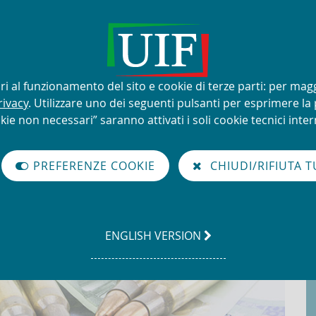
lizzo improprio del nome e del
sari al funzionamento del sito e cookie di terze parti: per mag
rivacy
. Utilizzare uno dei seguenti pulsanti per esprimere la p
kie non necessari” saranno attivati i soli cookie tecnici intern
à di Informazione Finanziaria per l'Italia
PREFERENZE COOKIE
CHIUDI/RIFIUTA T
anziarie
GO
ENGLISH VERSION
TO