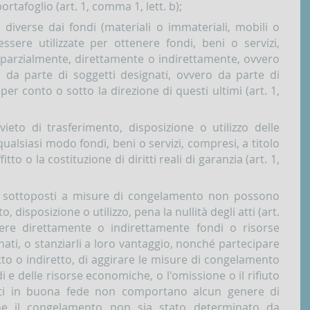
ortafoglio (art. 1, comma 1, lett. b);
ità diverse dai fondi (materiali o immateriali, mobili o
re utilizzate per ottenere fondi, beni o servizi,
 parzialmente, direttamente o indirettamente, ovvero
, da parte di soggetti designati, ovvero da parte di
er conto o sotto la direzione di questi ultimi (art. 1,
ivieto di trasferimento, disposizione o utilizzo delle
qualsiasi modo fondi, beni o servizi, compresi, a titolo
fitto o la costituzione di diritti reali di garanzia (art. 1,
ti sottoposti a misure di congelamento non possono
, disposizione o utilizzo, pena la nullità degli atti (art.
tere direttamente o indirettamente fondi o risorse
ati, o stanziarli a loro vantaggio, nonché partecipare
iretto o indiretto, di aggirare le misure di congelamento
i e delle risorse economiche, o l'omissione o il rifiuto
tenuti in buona fede non comportano alcun genere di
he il congelamento non sia stato determinato da