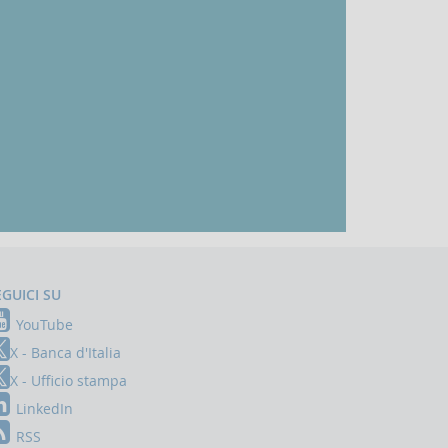
EGUICI SU
YouTube
X - Banca d'Italia
X - Ufficio stampa
LinkedIn
RSS