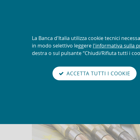
AVVISO
Tentativi di truffa con uti
logo della UIF
Informativa
La Banca d'Italia utilizza cookie tecnici neces
sui
in modo selettivo leggere
l'informativa sulla p
Torna
cookie:
destra o sul pulsante “Chiudi/Rifiuta tutti i coo
Unit
alla
home
sei qui:
Home
Comunicazioni sanzioni finanziarie
abilita
page
ACCETTA TUTTI I COOKIE
modo
Comunicazioni sanzioni fin
lettura
Go
Cerca
to
nel
the
sito
english
version