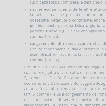
l'uso degli stessi, compresa la gestione di p
risorse economiche
: tutte le altre attiv
immobili), ma che possono comunque esse
possedute, detenute o controllate, anche
per interposta persona fisica o giuridica
persone fisiche o giuridiche che agiscono p
comma 1, lett. i);
congelamento di risorse economiche
: d
risorse economiche, al fine di ottenere in 
esemplificativo, la vendita, la locazione, l'af
comma 1, lett. c).
I fondi e le risorse economiche dei sogget
costituire oggetto di alcun atto di trasferimento
5, commi 1, 2 e 3). È vietato inoltre met
economiche a disposizione dei soggetti design
ad attività aventi l'obiettivo o il risultato, d
(art. 5, commi 4 e 5). Il congelamento dei fond
della prestazione di servizi finanziari ri
responsabilità, a meno che si dimostri c