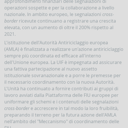
approfondimenti finanziari delle segnalazioni di
Accesso
operazioni sospette e per la collaborazione a livello
al
nazionale. In ambito europeo, le segnalazioni
cross-
portale
border
ricevute continuano a registrare una crescita
Infostat-
UIF
elevata, con un aumento di oltre il 200% rispetto al
istruzioni
2021.
e
tutorial
L'istituzione dell'Autorità Antiriciclaggio europea
(AMLA) è finalizzata a realizzare un'azione antiriciclaggio
UBBLICAZIONI
sempre più coordinata ed efficace all'interno
Rapporto
dell'Unione europea. La UIF è impegnata ad assicurare
annuale
una fattiva partecipazione al nuovo assetto
Quaderni
istituzionale sovranazionale e a porre le premesse per
dell'antiriciclaggio
il necessario coordinamento con la nuova Autorità.
L'Unità ha continuato a fornire contributi ai gruppi di
Newsletter
lavoro avviati dalla Piattaforma delle FIU europee per
Interventi
uniformare gli schemi e i contenuti delle segnalazioni
del
Direttore
cross-border
e accrescere in tal modo la loro fruibilità,
preparando il terreno per la futura azione dell'AMLA
Interventi
nell'ambito del "Meccanismo" di coordinamento delle
della
Banca
FIU.