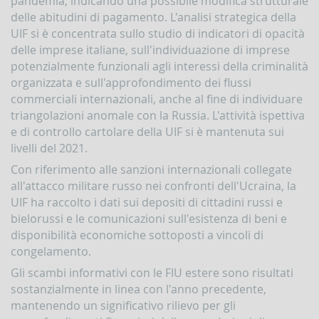
pandemia, indicando una possibile modifica strutturale
Comunicazioni
delle abitudini di pagamento. L'analisi strategica della
oggettive
(OGG)
UIF si è concentrata sullo studio di indicatori di opacità
delle imprese italiane, sull'individuazione di imprese
Dichiarazioni
operazioni
potenzialmente funzionali agli interessi della criminalità
in
organizzata e sull'approfondimento dei flussi
oro
commerciali internazionali, anche al fine di individuare
(ORO)
triangolazioni anomale con la Russia. L'attività ispettiva
Comunicazioni
e di controllo cartolare della UIF si è mantenuta sui
sanzioni
livelli del 2021.
finanziarie
Con riferimento alle sanzioni internazionali collegate
Comunicazioni
Russia
all'attacco militare russo nei confronti dell'Ucraina, la
e
UIF ha raccolto i dati sui depositi di cittadini russi e
Bielorussia
bielorussi e le comunicazioni sull'esistenza di beni e
(DEPRU,
disponibilità economiche sottoposti a vincoli di
TRU,
RUS,
congelamento.
CBR)
Gli scambi informativi con le FIU estere sono risultati
ORTALE
sostanzialmente in linea con l'anno precedente,
NFOSTAT-
mantenendo un significativo rilievo per gli
F