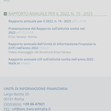
d'Italia
in
materia
RAPPORTO ANNUALE PER IL 2022, N. 15 - 2023
di
antiriciclaggio
Rapporto annuale per il 2022, n. 15 - 2023
pdf
4.3 MB
Presentazione del Rapporto sull'attività svolta nel
Comunicati
2022
pdf
722.3 KB
Novità
Enzo Serata - Roma
Rapporto annuale dell'Unità di Informazione Finanziaria
PPROFONDIMENTI
(UIF) nell'anno 2022
(Video)
Video-messaggio del Direttore Enzo Serata
Il
finanziamento
Rapporto annuale UIF sull'attività svolta nell'anno 2022 -
del
Walk in
(Video)
terrorismo
UNITÀ DI INFORMAZIONE FINANZIARIA
Largo Bastia 35
00181 Roma
Centralino
:
+39 06 47921
PEC
:
uif@pec.bancaditalia.it