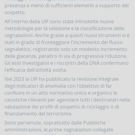
Contrasto
presenza o meno di sufficienti elementi a supporto del
all'attività
sospetto.
dei
All'interno della UIF sono state introdotte nuove
Paesi
che
metodologie per la selezione e la classificazione delle
minacciano
segnalazioni. Anche grazie a questi nuovi strumenti si è
la
stati in grado di fronteggiare l'incremento del flusso
pace
e
segnaletico, registrando solo un modesto incremento
la
delle giacenze, peraltro in via di progressiva riduzione.
sicurezza
Gli esiti investigativi e i riscontri della DNA confermano
internazionale
l'efficacia dell'attività svolta.
Indicatori,
Nel 2023 la UIF ha pubblicato la revisione integrale
schemi
e
degli indicatori di anomalia con l'obiettivo di far
comunicazioni
confluire in un atto normativo unico e organico le
inerenti
casistiche rilevanti per agevolare tutti i destinatari nella
a
valutazione dei profili di sospetto di riciclaggio o di
profili
di
finanziamento del terrorismo.
anomalia
Sono pervenute, soprattutto dalle Pubbliche
Criteri
amministrazioni, le prime segnalazioni collegate
per