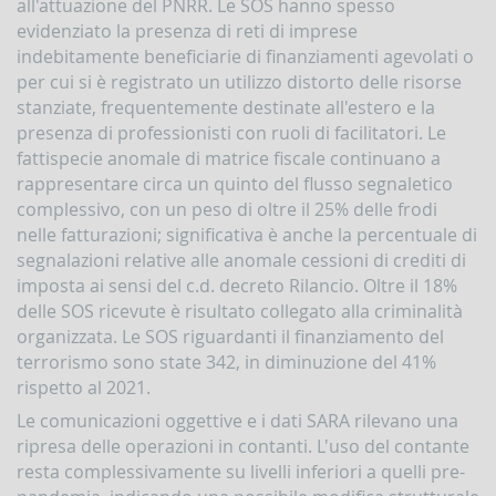
all'attuazione del PNRR. Le SOS hanno spesso
la
gestione
evidenziato la presenza di reti di imprese
delle
indebitamente beneficiarie di finanziamenti agevolati o
comunicazioni
per cui si è registrato un utilizzo distorto delle risorse
rivolte
stanziate, frequentemente destinate all'estero e la
alla
UIF
presenza di professionisti con ruoli di facilitatori. Le
fattispecie anomale di matrice fiscale continuano a
DEMPIMENTI
rappresentare circa un quinto del flusso segnaletico
EGLI
complessivo, con un peso di oltre il 25% delle frodi
PERATORI
nelle fatturazioni; significativa è anche la percentuale di
Segnalazioni
segnalazioni relative alle anomale cessioni di crediti di
operazioni
sospette
imposta ai sensi del c.d. decreto Rilancio. Oltre il 18%
(SOS)
delle SOS ricevute è risultato collegato alla criminalità
Sospensione
organizzata. Le SOS riguardanti il finanziamento del
operazioni
terrorismo sono state 342, in diminuzione del 41%
sospette
rispetto al 2021.
Segnalazioni
Le comunicazioni oggettive e i dati SARA rilevano una
AntiRiciclaggio
ripresa delle operazioni in contanti. L'uso del contante
Aggregate
(SARA)
resta complessivamente su livelli inferiori a quelli pre-