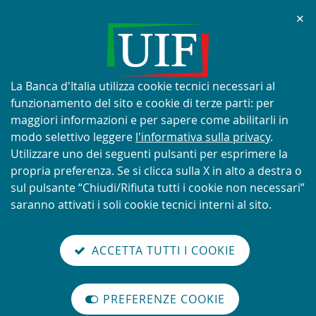
Chi
✕
AVVISO
Tentativi di truffa con utilizzo
improprio del nome e del logo
Informativa
La Banca d'Italia utilizza cookie tecnici necessari al
della UIF
sui
funzionamento del sito e cookie di terze parti: per
cookie:
maggiori informazioni e per sapere come abilitarli in
modo selettivo leggere
l'informativa sulla privacy
.
Utilizzare uno dei seguenti pulsanti per esprimere la
propria preferenza. Se si clicca sulla X in alto a destra o
SCOPRI DI PIÙ
sul pulsante “Chiudi/Rifiuta tutti i cookie non necessari”
saranno attivati i soli cookie tecnici interni al sito.
Torna
Cerca
V
glish
en
alla
ACCETTA TUTTI I COOKIE
ISTEMA
version
nel
il
home
NTIRICICLAGGIO
sei qui:
Home
Rapporto annuale
abilita
TALIANO
page
sito
m
modo
Rapporto annuale per il 2022, n. 15 - 2023
PREFERENZE COOKIE
Organizzazione
lettura
Rapporto annuale per il 2022,
internazionale