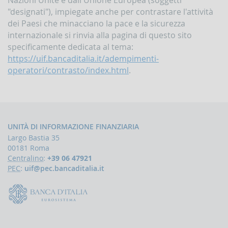
la
"designati"), impiegate anche per contrastare l'attività
gestione
delle
dei Paesi che minacciano la pace e la sicurezza
comunicazioni
internazionale si rinvia alla pagina di questo sito
rivolte
specificamente dedicata al tema:
alla
https://uif.bancaditalia.it/adempimenti-
UIF
operatori/contrasto/index.html
.
DEMPIMENTI
EGLI
PERATORI
Segnalazioni
operazioni
UNITÀ DI INFORMAZIONE FINANZIARIA
sospette
Largo Bastia 35
(SOS)
00181 Roma
Sospensione
Centralino
:
+39 06 47921
operazioni
PEC
:
uif@pec.bancaditalia.it
sospette
Segnalazioni
AntiRiciclaggio
Aggregate
(SARA)