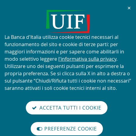
Chi
✕
AVVISO
Tentativi di truffa con utilizzo
improprio del nome e del logo
Informativa
La Banca d'Italia utilizza cookie tecnici necessari al
della UIF
sui
funzionamento del sito e cookie di terze parti: per
cookie:
maggiori informazioni e per sapere come abilitarli in
modo selettivo leggere
l'informativa sulla privacy
.
Utilizzare uno dei seguenti pulsanti per esprimere la
propria preferenza. Se si clicca sulla X in alto a destra o
SCOPRI DI PIÙ
sul pulsante “Chiudi/Rifiuta tutti i cookie non necessari”
saranno attivati i soli cookie tecnici interni al sito.
Torna
Cerca
V
glish
en
alla
ACCETTA TUTTI I COOKIE
ISTEMA
version
nel
il
home
NTIRICICLAGGIO
sei qui:
Home
Novità
Alert sanzioni finanziarie mirate UE
abilita
TALIANO
page
sito
m
modo
Alert sanzioni finanziarie mirate
PREFERENZE COOKIE
Organizzazione
lettura
internazionale