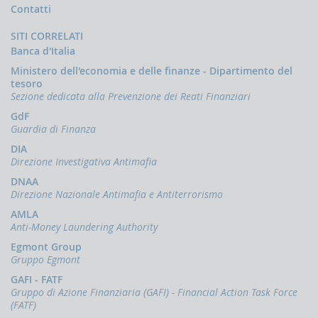
Comunicazioni
Contatti
oggettive
(OGG)
SITI CORRELATI
Banca d'Italia
Dichiarazioni
operazioni
Ministero dell'economia e delle finanze - Dipartimento del
in
tesoro
oro
Sezione dedicata alla Prevenzione dei Reati Finanziari
(ORO)
GdF
Comunicazioni
Guardia di Finanza
sanzioni
DIA
finanziarie
Direzione Investigativa Antimafia
Comunicazioni
DNAA
Russia
Direzione Nazionale Antimafia e Antiterrorismo
e
Bielorussia
AMLA
(DEPRU,
Anti-Money Laundering Authority
TRU,
Egmont Group
RUS,
Gruppo Egmont
CBR)
GAFI - FATF
ORTALE
Gruppo di Azione Finanziaria (GAFI) - Financial Action Task Force
NFOSTAT-
(FATF)
F