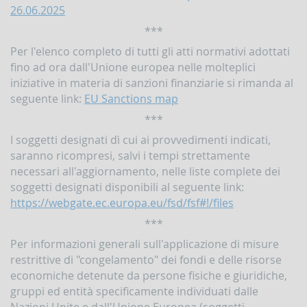
26.06.2025
Contrasto
all'attività
***
dei
Paesi
Per l'elenco completo di tutti gli atti normativi adottati
che
fino ad ora dall'Unione europea nelle molteplici
minacciano
iniziative in materia di sanzioni finanziarie si rimanda al
la
pace
seguente link:
EU Sanctions map
e
***
la
sicurezza
I soggetti designati dì cui ai provvedimenti indicati,
internazionale
saranno ricompresi, salvi i tempi strettamente
Indicatori,
necessari all'aggiornamento, nelle liste complete dei
schemi
soggetti designati disponibili al seguente link:
e
https://webgate.ec.europa.eu/fsd/fsf#!/files
comunicazioni
inerenti
***
a
profili
Per informazioni generali sull'applicazione di misure
di
restrittive di "congelamento" dei fondi e delle risorse
anomalia
economiche detenute da persone fisiche e giuridiche,
Criteri
gruppi ed entità specificamente individuati dalle
per
Nazioni Unite e dall'Unione Europea (soggetti