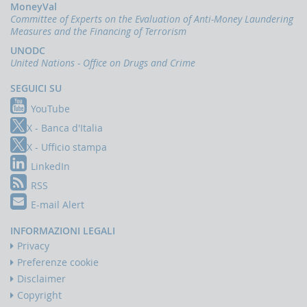
MoneyVal
Accesso
Committee of Experts on the Evaluation of Anti-Money Laundering
al
Measures and the Financing of Terrorism
portale
UNODC
Infostat-
United Nations - Office on Drugs and Crime
UIF
istruzioni
SEGUICI SU
e
tutorial
YouTube
UBBLICAZIONI
X - Banca d'Italia
Rapporto
X - Ufficio stampa
annuale
LinkedIn
Quaderni
RSS
dell'antiriciclaggio
E-mail Alert
Newsletter
INFORMAZIONI LEGALI
Interventi
Privacy
del
Direttore
Preferenze cookie
Disclaimer
Interventi
della
Copyright
Banca