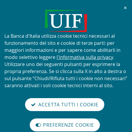
Chi
✕
AVVISO
Tentativi di truffa con utilizzo
improprio del nome e del logo
Informativa
La Banca d'Italia utilizza cookie tecnici necessari al
della UIF
sui
funzionamento del sito e cookie di terze parti: per
cookie:
maggiori informazioni e per sapere come abilitarli in
modo selettivo leggere
l'informativa sulla privacy
.
Utilizzare uno dei seguenti pulsanti per esprimere la
propria preferenza. Se si clicca sulla X in alto a destra o
SCOPRI DI PIÙ
sul pulsante “Chiudi/Rifiuta tutti i cookie non necessari”
saranno attivati i soli cookie tecnici interni al sito.
Torna
Cerca
V
glish
en
alla
ACCETTA TUTTI I COOKIE
ISTEMA
version
nel
il
home
NTIRICICLAGGIO
sei qui:
Home
abilita
TALIANO
page
sito
m
modo
In
english
Cerca
Il
PREFERENZE COOKIE
Organizzazione
lettura
version
nel
internazionale